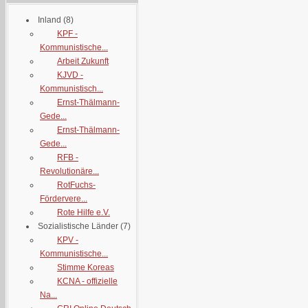
Inland
(8)
KPF -
Kommunistische...
Arbeit Zukunft
KJVD -
Kommunistisch...
Ernst-Thälmann-
Gede...
Ernst-Thälmann-
Gede...
RFB -
Revolutionäre...
RotFuchs-
Fördervere...
Rote Hilfe e.V.
Sozialistische Länder
(7)
KPV -
Kommunistische...
Stimme Koreas
KCNA - offizielle
Na...