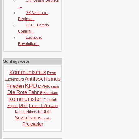
CRI Online Deutsch
-...
SR Vietnam -
Regieru...
PCC - Partido
Comuni...
Laotische
Revolution...
Schlagworte
Kommunismus
Rosa
Antifaschismus
Luxemburg
KPD
Frieden
DVRK
Stalin
Die Rote Fahne
Karl Marx
Kommunisten
Friedrich
DRF
Ernst Thälmann
Engels
DDR
Karl Liebknecht
Sozialismus
Lenin
Proletarier