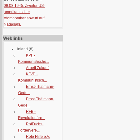
09.08.1945: Zweiter US-
amerikanischer
Atombombenabwurf auf
Nagasaki.
Weblinks
Inland
(8)
KPF -
Kommunistische...
Arbeit Zukunft
KJVD -
Kommunistisch...
Ernst-Thälmann-
Gede...
Ernst-Thälmann-
Gede...
RFB -
Revolutionäre...
RotFuchs-
Fördervere...
Rote Hilfe e.V.