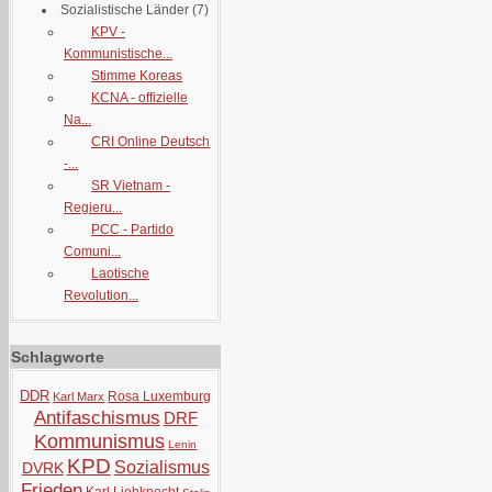
Sozialistische Länder
(7)
KPV -
Kommunistische...
Stimme Koreas
KCNA - offizielle
Na...
CRI Online Deutsch
-...
SR Vietnam -
Regieru...
PCC - Partido
Comuni...
Laotische
Revolution...
Schlagworte
DDR
Rosa Luxemburg
Karl Marx
Antifaschismus
DRF
Kommunismus
Lenin
KPD
Sozialismus
DVRK
Frieden