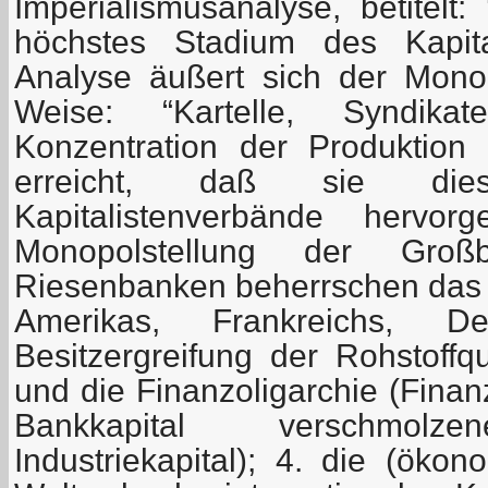
Imperialismusanalyse, betitelt:
höchstes Stadium des Kapita
Analyse äußert sich der Mono
Weise: “Kartelle, Syndik
Konzentration der Produktion
erreicht, daß sie diese
Kapitalistenverbände hervor
Monopolstellung der Groß
Riesenbanken beherrschen das 
Amerikas, Frankreichs, D
Besitzergreifung der Rohstoffq
und die Finanzoligarchie (Finan
Bankkapital verschmolze
Industriekapital); 4. die (ökon