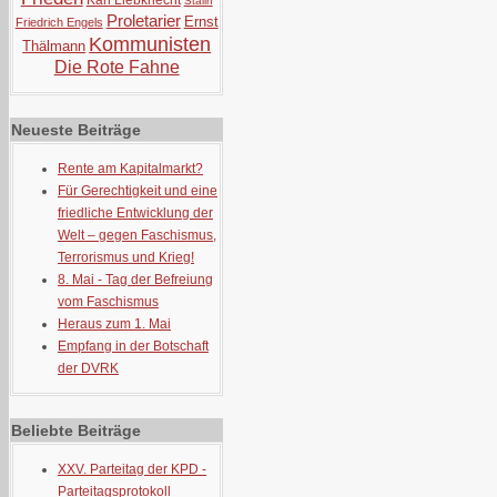
Karl Liebknecht
Stalin
Proletarier
Ernst
Friedrich Engels
Kommunisten
Thälmann
Die Rote Fahne
Neueste Beiträge
Rente am Kapitalmarkt?
Für Gerechtigkeit und eine
friedliche Entwicklung der
Welt – gegen Faschismus,
Terrorismus und Krieg!
8. Mai - Tag der Befreiung
vom Faschismus
Heraus zum 1. Mai
Empfang in der Botschaft
der DVRK
Beliebte Beiträge
XXV. Parteitag der KPD -
Parteitagsprotokoll