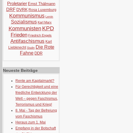
Proletarier
Ernst Thälmann
DRF
DVRK
Rosa Luxemburg
Kommunismus
Lenin
Sozialismus
Karl Marx
KPD
Kommunisten
Frieden
Friedrich Engels
Antifaschismus
Karl
Die Rote
Liebknecht
Stalin
Fahne
DDR
Neueste Beiträge
Rente am Kapitalmarkt?
Für Gerechtigkeit und eine
friedliche Entwicklung der
Welt – gegen Faschismus,
Terrorismus und Krieg!
8. Mai - Tag der Befreiung
vom Faschismus
Heraus zum 1. Mai
Empfang in der Botschaft