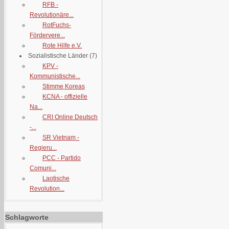
RFB -
Revolutionäre...
RotFuchs-
Fördervere...
Rote Hilfe e.V.
Sozialistische Länder
(7)
KPV -
Kommunistische...
Stimme Koreas
KCNA - offizielle
Na...
CRI Online Deutsch
-...
SR Vietnam -
Regieru...
PCC - Partido
Comuni...
Laotische
Revolution...
Schlagworte