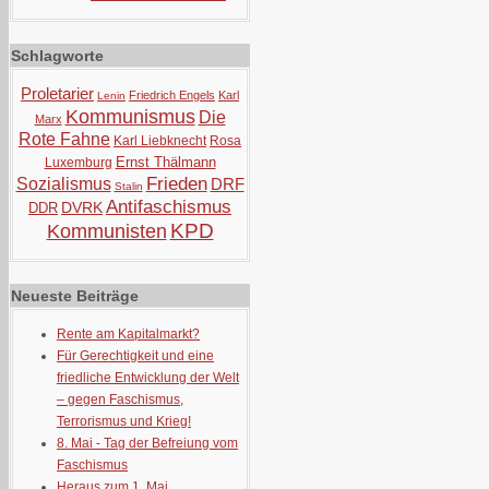
Schlagworte
Proletarier
Friedrich Engels
Karl
Lenin
Kommunismus
Die
Marx
Rote Fahne
Karl Liebknecht
Rosa
Ernst Thälmann
Luxemburg
Frieden
Sozialismus
DRF
Stalin
Antifaschismus
DVRK
DDR
KPD
Kommunisten
Neueste Beiträge
Rente am Kapitalmarkt?
Für Gerechtigkeit und eine
friedliche Entwicklung der Welt
– gegen Faschismus,
Terrorismus und Krieg!
8. Mai - Tag der Befreiung vom
Faschismus
Heraus zum 1. Mai