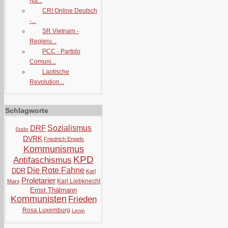
Na...
CRI Online Deutsch
-...
SR Vietnam -
Regieru...
PCC - Partido
Comuni...
Laotische
Revolution...
Schlagworte
DRF
Sozialismus
Stalin
DVRK
Friedrich Engels
Kommunismus
KPD
Antifaschismus
Die Rote Fahne
DDR
Karl
Proletarier
Karl Liebknecht
Marx
Ernst Thälmann
Kommunisten
Frieden
Rosa Luxemburg
Lenin