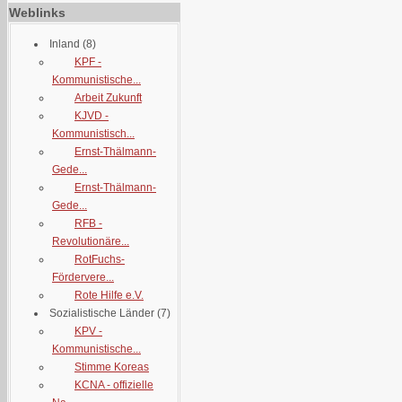
Weblinks
Inland
(8)
KPF -
Kommunistische...
Arbeit Zukunft
KJVD -
Kommunistisch...
Ernst-Thälmann-
Gede...
Ernst-Thälmann-
Gede...
RFB -
Revolutionäre...
RotFuchs-
Fördervere...
Rote Hilfe e.V.
Sozialistische Länder
(7)
KPV -
Kommunistische...
Stimme Koreas
KCNA - offizielle