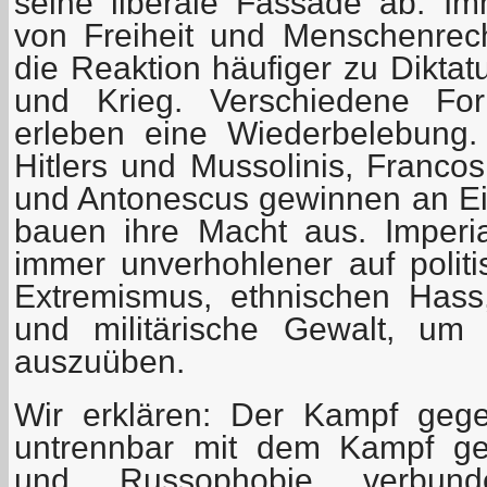
seine liberale Fassade ab. Imm
von Freiheit und Menschenrecht
die Reaktion häufiger zu Diktat
und Krieg. Verschiedene Fo
erleben eine Wiederbelebung.
Hitlers und Mussolinis, Franco
und Antonescus gewinnen an Ein
bauen ihre Macht aus. Imperial
immer unverhohlener auf politis
Extremismus, ethnischen Hass,
und militärische Gewalt, um
auszuüben.
Wir erklären: Der Kampf geg
untrennbar mit dem Kampf g
und Russophobie verbunde