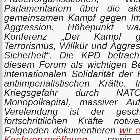
Parlamentariern über die a
gemeinsamen Kampf gegen Imp
Aggression. Höhepunkt war
Konferenz „Der Kampf geg
Terrorismus, Willkür und Aggre
Sicherheit“. Die KPD betrac
diesem Forum als wichtigen Be
internationalen Solidarität de
antiimperialistischen Kräfte
Kriegsgefahr durch NA
Monopolkapital, massiver Au
Verelendung ist der gesc
fortschrittlichen Kräfte no
Folgenden dokumentieren
wir 
Konferenzeröffnung
sowie 