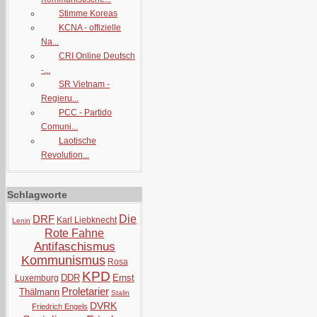
Stimme Koreas
KCNA - offizielle
Na...
CRI Online Deutsch
-...
SR Vietnam -
Regieru...
PCC - Partido
Comuni...
Laotische
Revolution...
Schlagworte
DRF
Die
Karl Liebknecht
Lenin
Rote Fahne
Antifaschismus
Kommunismus
Rosa
KPD
DDR
Ernst
Luxemburg
Proletarier
Thälmann
Stalin
DVRK
Friedrich Engels