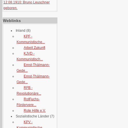
12.08.1910: Bruno Leuschner
geboren.
Weblinks
Inland
(8)
KPF -
Kommunistische...
Arbeit Zukunft
KJVD -
Kommunistisch...
Ernst-Thälmann-
Gede...
Ernst-Thälmann-
Gede...
RFB -
Revolutionäre...
RotFuchs-
Fördervere...
Rote Hilfe e.V.
Sozialistische Länder
(7)
KPV -
Kommunistische...