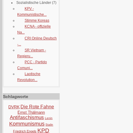
Sozialistische Länder
(7)
KPV -
Kommunistische...
Stimme Koreas
KCNA - offizielle
Na...
CRI Online Deutsch
-...
SR Vietnam -
Regieru...
PCC - Partido
Comuni...
Laotische
Revolution...
Schlagworte
Die Rote Fahne
DVRK
Ernst Thälmann
Antifaschismus
Lenin
Kommunismus
Stalin
KPD
Friedrich Engels