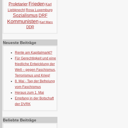
Frieden
Proletarier
Karl
Liebknecht
Rosa Luxemburg
Sozialismus
DRF
Kommunisten
Karl Marx
DDR
Neueste Beiträge
Rente am Kapitalmarkt?
Für Gerechtigkeit und eine
friedliche Entwicklung der
Welt – gegen Faschismus,
Terrorismus und Krieg!
8. Mai - Tag der Befreiung
vom Faschismus
Heraus zum 1. Mai
Empfang in der Botschaft
der DVRK
Beliebte Beiträge