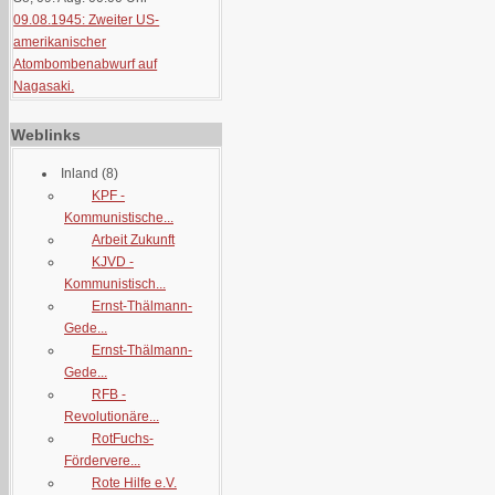
09.08.1945: Zweiter US-
amerikanischer
Atombombenabwurf auf
Nagasaki.
Weblinks
Inland
(8)
KPF -
Kommunistische...
Arbeit Zukunft
KJVD -
Kommunistisch...
Ernst-Thälmann-
Gede...
Ernst-Thälmann-
Gede...
RFB -
Revolutionäre...
RotFuchs-
Fördervere...
Rote Hilfe e.V.