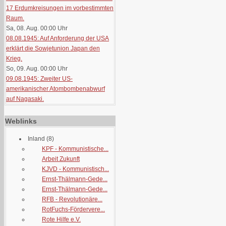
17 Erdumkreisungen im vorbestimmten
Raum.
Sa, 08. Aug. 00:00
Uhr
08.08.1945: Auf Anforderung der USA
erklärt die Sowjetunion Japan den
Krieg.
So, 09. Aug. 00:00
Uhr
09.08.1945: Zweiter US-
amerikanischer Atombombenabwurf
auf Nagasaki.
Weblinks
Inland
(8)
KPF - Kommunistische...
Arbeit Zukunft
KJVD - Kommunistisch...
Ernst-Thälmann-Gede...
Ernst-Thälmann-Gede...
RFB - Revolutionäre...
RotFuchs-Fördervere...
Rote Hilfe e.V.