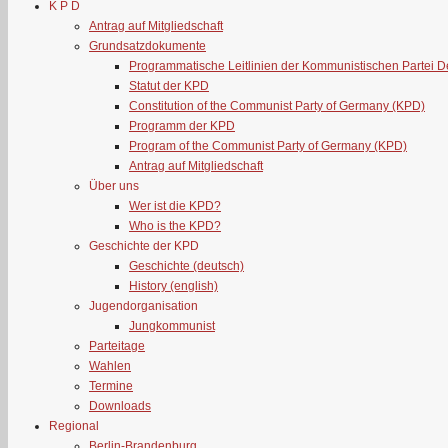
K P D
Antrag auf Mitgliedschaft
Grundsatzdokumente
Programmatische Leitlinien der Kommunistischen Partei 
Statut der KPD
Constitution of the Communist Party of Germany (KPD)
Programm der KPD
Program of the Communist Party of Germany (KPD)
Antrag auf Mitgliedschaft
Über uns
Wer ist die KPD?
Who is the KPD?
Geschichte der KPD
Geschichte (deutsch)
History (english)
Jugendorganisation
Jungkommunist
Parteitage
Wahlen
Termine
Downloads
Regional
Berlin-Brandenburg