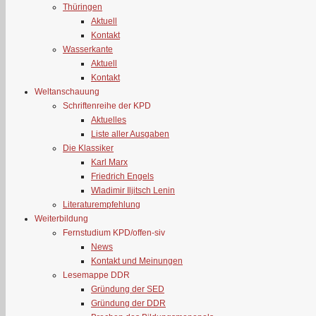
Thüringen
Aktuell
Kontakt
Wasserkante
Aktuell
Kontakt
Weltanschauung
Schriftenreihe der KPD
Aktuelles
Liste aller Ausgaben
Die Klassiker
Karl Marx
Friedrich Engels
Wladimir Iljitsch Lenin
Literaturempfehlung
Weiterbildung
Fernstudium KPD/offen-siv
News
Kontakt und Meinungen
Lesemappe DDR
Gründung der SED
Gründung der DDR