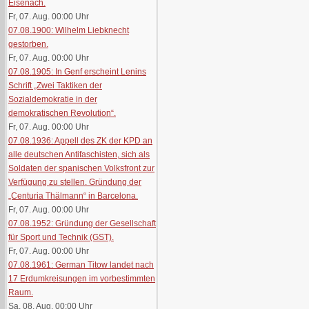
Eisenach.
Fr, 07. Aug. 00:00
Uhr
07.08.1900: Wilhelm Liebknecht
gestorben.
Fr, 07. Aug. 00:00
Uhr
07.08.1905: In Genf erscheint Lenins
Schrift „Zwei Taktiken der
Sozialdemokratie in der
demokratischen Revolution“.
Fr, 07. Aug. 00:00
Uhr
07.08.1936: Appell des ZK der KPD an
alle deutschen Antifaschisten, sich als
Soldaten der spanischen Volksfront zur
Verfügung zu stellen. Gründung der
„Centuria Thälmann“ in Barcelona.
Fr, 07. Aug. 00:00
Uhr
07.08.1952: Gründung der Gesellschaft
für Sport und Technik (GST).
Fr, 07. Aug. 00:00
Uhr
07.08.1961: German Titow landet nach
17 Erdumkreisungen im vorbestimmten
Raum.
Sa, 08. Aug. 00:00
Uhr