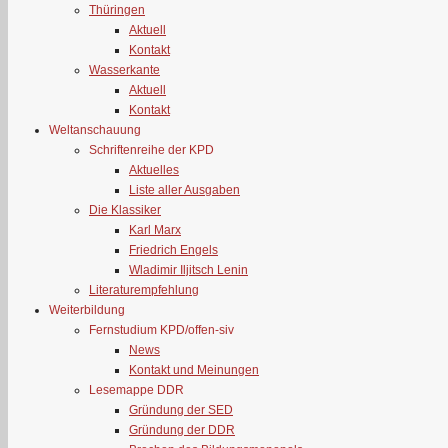
Thüringen
Aktuell
Kontakt
Wasserkante
Aktuell
Kontakt
Weltanschauung
Schriftenreihe der KPD
Aktuelles
Liste aller Ausgaben
Die Klassiker
Karl Marx
Friedrich Engels
Wladimir Iljitsch Lenin
Literaturempfehlung
Weiterbildung
Fernstudium KPD/offen-siv
News
Kontakt und Meinungen
Lesemappe DDR
Gründung der SED
Gründung der DDR