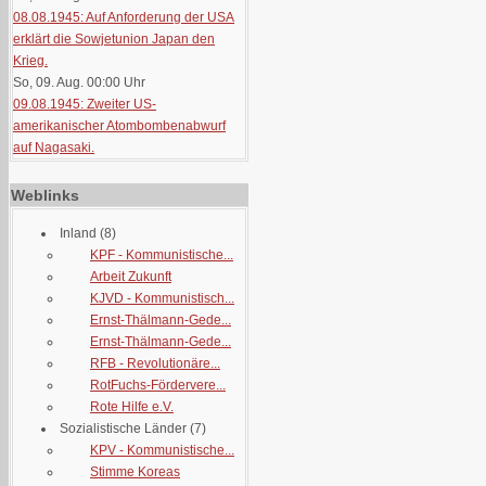
08.08.1945: Auf Anforderung der USA
erklärt die Sowjetunion Japan den
Krieg.
So, 09. Aug. 00:00
Uhr
09.08.1945: Zweiter US-
amerikanischer Atombombenabwurf
auf Nagasaki.
Weblinks
Inland
(8)
KPF - Kommunistische...
Arbeit Zukunft
KJVD - Kommunistisch...
Ernst-Thälmann-Gede...
Ernst-Thälmann-Gede...
RFB - Revolutionäre...
RotFuchs-Fördervere...
Rote Hilfe e.V.
Sozialistische Länder
(7)
KPV - Kommunistische...
Stimme Koreas