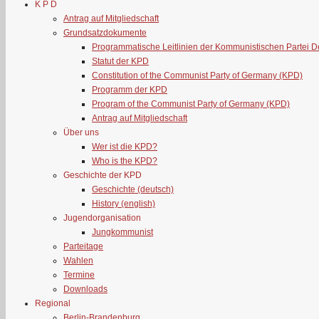
K P D
Antrag auf Mitgliedschaft
Grundsatzdokumente
Programmatische Leitlinien der Kommunistischen Partei 
Statut der KPD
Constitution of the Communist Party of Germany (KPD)
Programm der KPD
Program of the Communist Party of Germany (KPD)
Antrag auf Mitgliedschaft
Über uns
Wer ist die KPD?
Who is the KPD?
Geschichte der KPD
Geschichte (deutsch)
History (english)
Jugendorganisation
Jungkommunist
Parteitage
Wahlen
Termine
Downloads
Regional
Berlin-Brandenburg