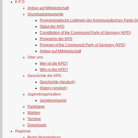
K P D
Antrag auf Mitgliedschaft
Grundsatzdokumente
Programmatische Leitlinien der Kommunistischen Partei 
Statut der KPD
Constitution of the Communist Party of Germany (KPD)
Programm der KPD
Program of the Communist Party of Germany (KPD)
Antrag auf Mitgliedschaft
Über uns
Wer ist die KPD?
Who is the KPD?
Geschichte der KPD
Geschichte (deutsch)
History (english)
Jugendorganisation
Jungkommunist
Parteitage
Wahlen
Termine
Downloads
Regional
Berlin-Brandenburg