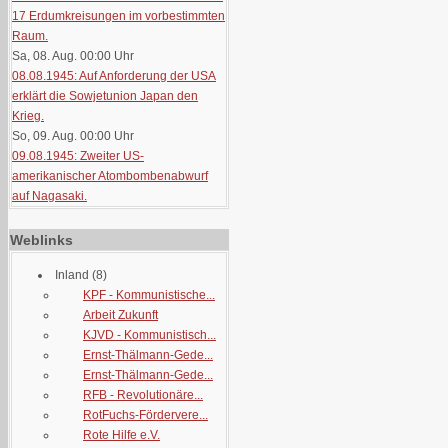
17 Erdumkreisungen im vorbestimmten
Raum.
Sa, 08. Aug. 00:00
Uhr
08.08.1945: Auf Anforderung der USA
erklärt die Sowjetunion Japan den
Krieg.
So, 09. Aug. 00:00
Uhr
09.08.1945: Zweiter US-
amerikanischer Atombombenabwurf
auf Nagasaki.
Weblinks
Inland
(8)
KPF - Kommunistische...
Arbeit Zukunft
KJVD - Kommunistisch...
Ernst-Thälmann-Gede...
Ernst-Thälmann-Gede...
RFB - Revolutionäre...
RotFuchs-Fördervere...
Rote Hilfe e.V.