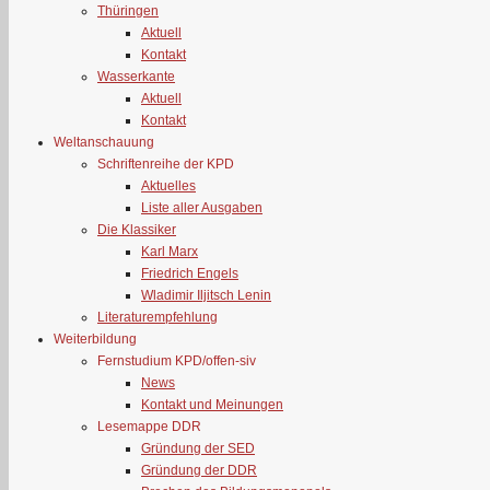
Thüringen
Aktuell
Kontakt
Wasserkante
Aktuell
Kontakt
Weltanschauung
Schriftenreihe der KPD
Aktuelles
Liste aller Ausgaben
Die Klassiker
Karl Marx
Friedrich Engels
Wladimir Iljitsch Lenin
Literaturempfehlung
Weiterbildung
Fernstudium KPD/offen-siv
News
Kontakt und Meinungen
Lesemappe DDR
Gründung der SED
Gründung der DDR