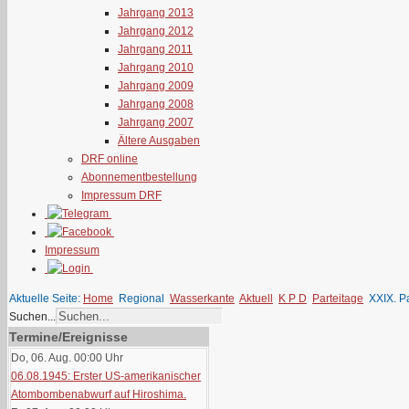
Jahrgang 2013
Jahrgang 2012
Jahrgang 2011
Jahrgang 2010
Jahrgang 2009
Jahrgang 2008
Jahrgang 2007
Ältere Ausgaben
DRF online
Abonnementbestellung
Impressum DRF
Impressum
Aktuelle Seite:
Home
Regional
Wasserkante
Aktuell
K P D
Parteitage
XXIX. P
Suchen...
Termine/Ereignisse
Do, 06. Aug. 00:00
Uhr
06.08.1945: Erster US-amerikanischer
Atombombenabwurf auf Hiroshima.