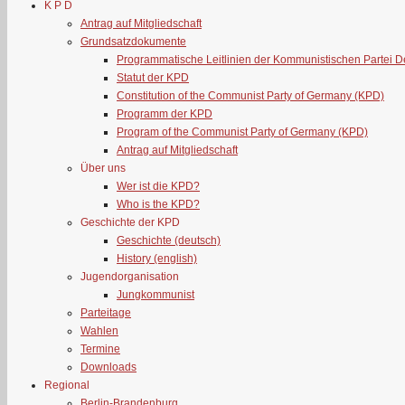
K P D
Antrag auf Mitgliedschaft
Grundsatzdokumente
Programmatische Leitlinien der Kommunistischen Partei 
Statut der KPD
Constitution of the Communist Party of Germany (KPD)
Programm der KPD
Program of the Communist Party of Germany (KPD)
Antrag auf Mitgliedschaft
Über uns
Wer ist die KPD?
Who is the KPD?
Geschichte der KPD
Geschichte (deutsch)
History (english)
Jugendorganisation
Jungkommunist
Parteitage
Wahlen
Termine
Downloads
Regional
Berlin-Brandenburg