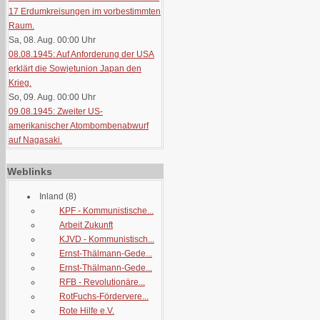
17 Erdumkreisungen im vorbestimmten
Raum.
Sa, 08. Aug. 00:00
Uhr
08.08.1945: Auf Anforderung der USA
erklärt die Sowjetunion Japan den
Krieg.
So, 09. Aug. 00:00
Uhr
09.08.1945: Zweiter US-
amerikanischer Atombombenabwurf
auf Nagasaki.
Weblinks
Inland
(8)
KPF - Kommunistische...
Arbeit Zukunft
KJVD - Kommunistisch...
Ernst-Thälmann-Gede...
Ernst-Thälmann-Gede...
RFB - Revolutionäre...
RotFuchs-Fördervere...
Rote Hilfe e.V.