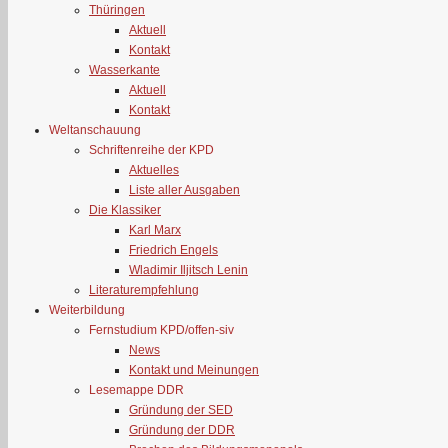
Thüringen
Aktuell
Kontakt
Wasserkante
Aktuell
Kontakt
Weltanschauung
Schriftenreihe der KPD
Aktuelles
Liste aller Ausgaben
Die Klassiker
Karl Marx
Friedrich Engels
Wladimir Iljitsch Lenin
Literaturempfehlung
Weiterbildung
Fernstudium KPD/offen-siv
News
Kontakt und Meinungen
Lesemappe DDR
Gründung der SED
Gründung der DDR