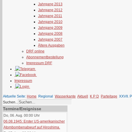
Jahrgang 2013
Jahrgang 2012
Jahrgang 2011
Jahrgang 2010
Jahrgang 2009
Jahrgang 2008
Jahrgang 2007
Ältere Ausgaben
DRF online
Abonnementbestellung
Impressum DRF
Impressum
Aktuelle Seite:
Home
Regional
Wasserkante
Aktuell
K P D
Parteitage
XXVII. 
Suchen...
Termine/Ereignisse
Do, 06. Aug. 00:00
Uhr
06.08.1945: Erster US-amerikanischer
Atombombenabwurf auf Hiroshima.