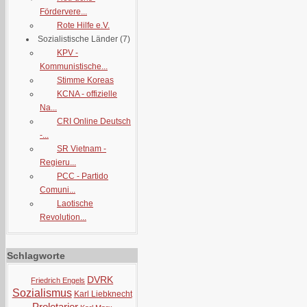
Fördervere...
Rote Hilfe e.V.
Sozialistische Länder
(7)
KPV -
Kommunistische...
Stimme Koreas
KCNA - offizielle
Na...
CRI Online Deutsch
-...
SR Vietnam -
Regieru...
PCC - Partido
Comuni...
Laotische
Revolution...
Schlagworte
DVRK
Friedrich Engels
Sozialismus
Karl Liebknecht
Proletarier