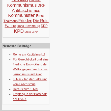
Karl Marx
Kommunismus
DRF
Antifaschismus
Kommunisten
Ernst
Frieden
Die Rote
Thälmann
Fahne
DDR
Rosa Luxemburg
KPD
Stalin
Lenin
Neueste Beiträge
Rente am Kapitalmarkt?
Für Gerechtigkeit und eine
friedliche Entwicklung der
Welt – gegen Faschismus,
Terrorismus und Krieg!
8. Mai - Tag der Befreiung
vom Faschismus
Heraus zum 1. Mai
Empfang in der Botschaft
der DVRK