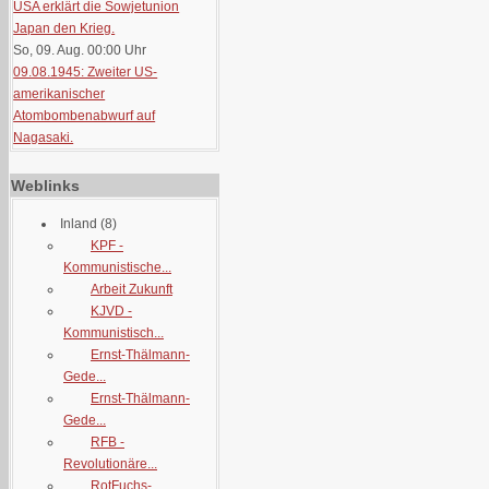
USA erklärt die Sowjetunion
Japan den Krieg.
So, 09. Aug. 00:00
Uhr
09.08.1945: Zweiter US-
amerikanischer
Atombombenabwurf auf
Nagasaki.
Weblinks
Inland
(8)
KPF -
Kommunistische...
Arbeit Zukunft
KJVD -
Kommunistisch...
Ernst-Thälmann-
Gede...
Ernst-Thälmann-
Gede...
RFB -
Revolutionäre...
RotFuchs-