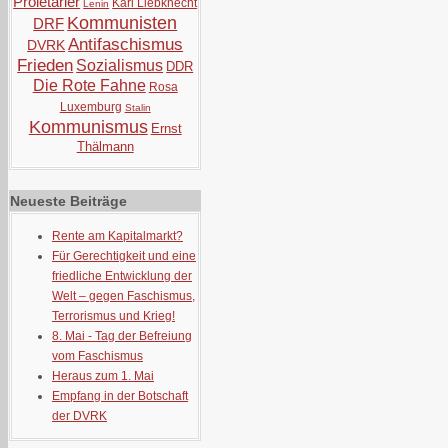
Proletarier
Karl Liebknecht
Lenin
Kommunisten
DRF
Antifaschismus
DVRK
Frieden
Sozialismus
DDR
Die Rote Fahne
Rosa
Luxemburg
Stalin
Kommunismus
Ernst
Thälmann
Neueste Beiträge
Rente am Kapitalmarkt?
Für Gerechtigkeit und eine
friedliche Entwicklung der
Welt – gegen Faschismus,
Terrorismus und Krieg!
8. Mai - Tag der Befreiung
vom Faschismus
Heraus zum 1. Mai
Empfang in der Botschaft
der DVRK