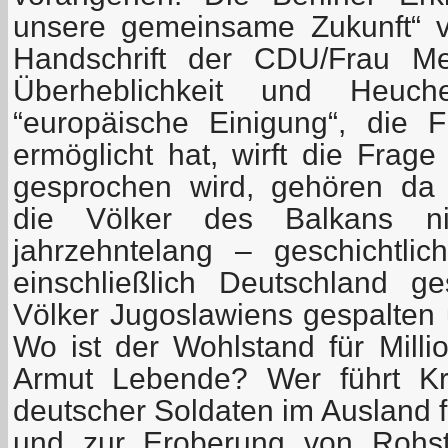
unsere gemeinsame Zukunft“ v
Handschrift der CDU/Frau Merk
Überheblichkeit und Heuche
“europäische Einigung“, die 
ermöglicht hat, wirft die Frag
gesprochen wird, gehören da 
die Völker des Balkans n
jahrzehntelang – geschichtli
einschließlich Deutschland g
Völker Jugoslawiens gespalten 
Wo ist der Wohlstand für Milli
Armut Lebende? Wer führt Kri
deutscher Soldaten im Ausland f
und zur Eroberung von Rohst