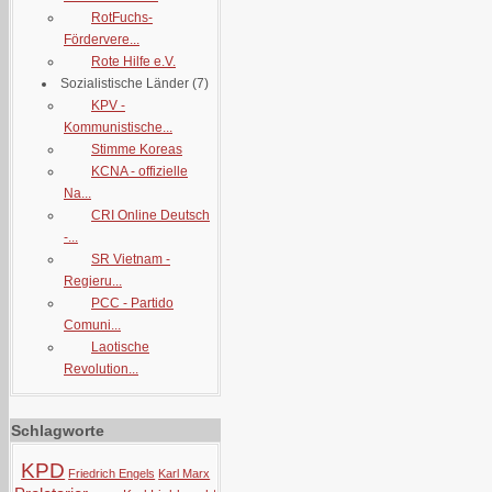
RotFuchs-
Fördervere...
Rote Hilfe e.V.
Sozialistische Länder
(7)
KPV -
Kommunistische...
Stimme Koreas
KCNA - offizielle
Na...
CRI Online Deutsch
-...
SR Vietnam -
Regieru...
PCC - Partido
Comuni...
Laotische
Revolution...
Schlagworte
KPD
Friedrich Engels
Karl Marx