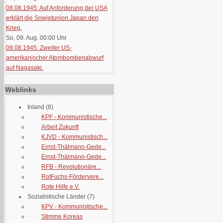
08.08.1945: Auf Anforderung der USA
erklärt die Sowjetunion Japan den
Krieg.
So, 09. Aug. 00:00
Uhr
09.08.1945: Zweiter US-
amerikanischer Atombombenabwurf
auf Nagasaki.
Weblinks
Inland
(8)
KPF - Kommunistische...
Arbeit Zukunft
KJVD - Kommunistisch...
Ernst-Thälmann-Gede...
Ernst-Thälmann-Gede...
RFB - Revolutionäre...
RotFuchs-Fördervere...
Rote Hilfe e.V.
Sozialistische Länder
(7)
KPV - Kommunistische...
Stimme Koreas