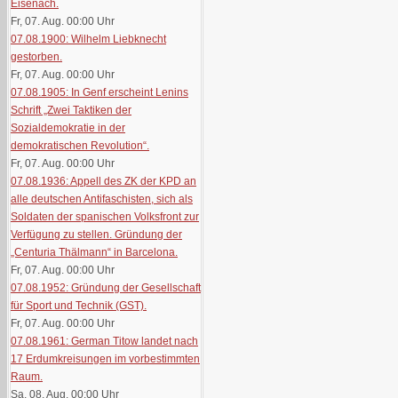
Eisenach.
Fr, 07. Aug. 00:00
Uhr
07.08.1900: Wilhelm Liebknecht
gestorben.
Fr, 07. Aug. 00:00
Uhr
07.08.1905: In Genf erscheint Lenins
Schrift „Zwei Taktiken der
Sozialdemokratie in der
demokratischen Revolution“.
Fr, 07. Aug. 00:00
Uhr
07.08.1936: Appell des ZK der KPD an
alle deutschen Antifaschisten, sich als
Soldaten der spanischen Volksfront zur
Verfügung zu stellen. Gründung der
„Centuria Thälmann“ in Barcelona.
Fr, 07. Aug. 00:00
Uhr
07.08.1952: Gründung der Gesellschaft
für Sport und Technik (GST).
Fr, 07. Aug. 00:00
Uhr
07.08.1961: German Titow landet nach
17 Erdumkreisungen im vorbestimmten
Raum.
Sa, 08. Aug. 00:00
Uhr