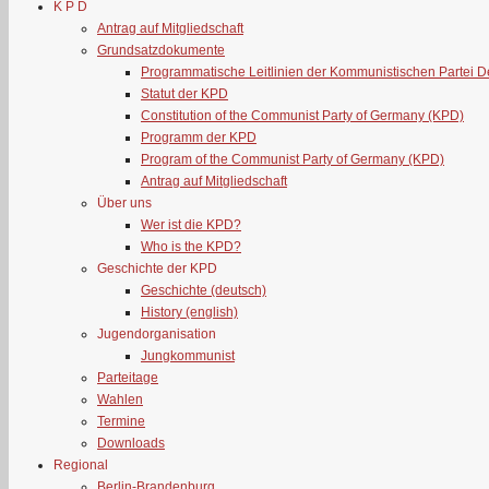
K P D
Antrag auf Mitgliedschaft
Grundsatzdokumente
Programmatische Leitlinien der Kommunistischen Partei 
Statut der KPD
Constitution of the Communist Party of Germany (KPD)
Programm der KPD
Program of the Communist Party of Germany (KPD)
Antrag auf Mitgliedschaft
Über uns
Wer ist die KPD?
Who is the KPD?
Geschichte der KPD
Geschichte (deutsch)
History (english)
Jugendorganisation
Jungkommunist
Parteitage
Wahlen
Termine
Downloads
Regional
Berlin-Brandenburg