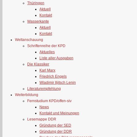
Thüringen
Aktuell
Kontakt
Wasserkante
Aktuell
Kontakt
Weltanschauung
Schriftenreihe der KPD
Aktuelles
Liste aller Ausgaben
Die Klassiker
Karl Marx
Friedrich Engels
Wladimir Iljitsch Lenin
Literaturempfehlung
Weiterbildung
Fernstudium KPD/offen-siv
News
Kontakt und Meinungen
Lesemappe DDR
Gründung der SED
Gründung der DDR