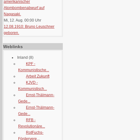
amerikanischer
Atombombenabwurf auf
Nagasaki.
Mi, 12. Aug. 00:00
Uhr
12.08.1910: Bruno Leuschner
geboren.
Weblinks
Inland
(8)
KPF -
Kommunistische...
Arbeit Zukunft
KJVD -
Kommunistisch...
Ernst-Thälmann-
Gede...
Ernst-Thälmann-
Gede...
RFB -
Revolutionäre...
RotFuchs-
Fördervere...