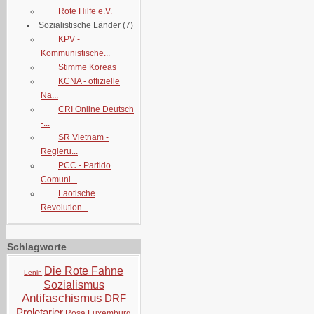
Rote Hilfe e.V.
Sozialistische Länder
(7)
KPV -
Kommunistische...
Stimme Koreas
KCNA - offizielle
Na...
CRI Online Deutsch
-...
SR Vietnam -
Regieru...
PCC - Partido
Comuni...
Laotische
Revolution...
Schlagworte
Die Rote Fahne
Lenin
Sozialismus
Antifaschismus
DRF
Proletarier
Rosa Luxemburg