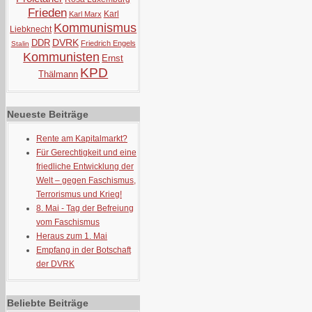
Frieden
Karl
Karl Marx
Kommunismus
Liebknecht
DVRK
DDR
Friedrich Engels
Stalin
Kommunisten
Ernst
KPD
Thälmann
Neueste Beiträge
Rente am Kapitalmarkt?
Für Gerechtigkeit und eine
friedliche Entwicklung der
Welt – gegen Faschismus,
Terrorismus und Krieg!
8. Mai - Tag der Befreiung
vom Faschismus
Heraus zum 1. Mai
Empfang in der Botschaft
der DVRK
Beliebte Beiträge