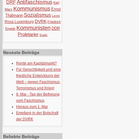
Antifaschismus
DRF
Karl
Kommunismus
Ernst
Marx
Sozialismus
Thälmann
Lenin
DVRK
Rosa Luxemburg
Friedrich
Kommunisten
DDR
Engels
Proletarier
Stalin
Neueste Beiträge
Rente am Kapitalmarkt?
Für Gerechtigkeit und eine
friedliche Entwicklung der
Welt – gegen Faschismus,
Terrorismus und Krieg!
8. Mai - Tag der Befreiung
vom Faschismus
Heraus zum 1. Mai
Empfang in der Botschaft
der DVRK
Beliebte Beiträge