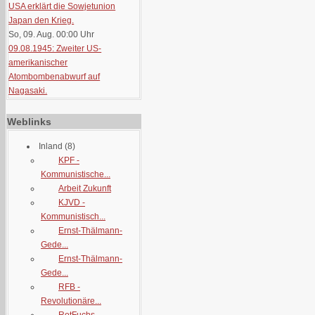
USA erklärt die Sowjetunion
Japan den Krieg.
So, 09. Aug. 00:00
Uhr
09.08.1945: Zweiter US-
amerikanischer
Atombombenabwurf auf
Nagasaki.
Weblinks
Inland
(8)
KPF -
Kommunistische...
Arbeit Zukunft
KJVD -
Kommunistisch...
Ernst-Thälmann-
Gede...
Ernst-Thälmann-
Gede...
RFB -
Revolutionäre...