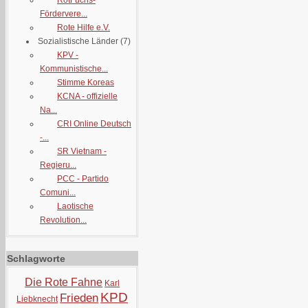
RotFuchs-
Fördervere...
Rote Hilfe e.V.
Sozialistische Länder
(7)
KPV -
Kommunistische...
Stimme Koreas
KCNA - offizielle
Na...
CRI Online Deutsch
-...
SR Vietnam -
Regieru...
PCC - Partido
Comuni...
Laotische
Revolution...
Schlagworte
Die Rote Fahne
Karl
KPD
Frieden
Liebknecht