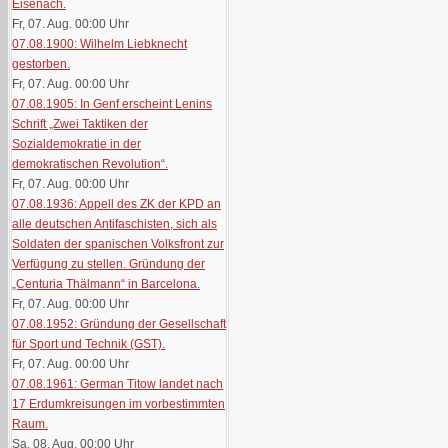
Eisenach.
Fr, 07. Aug. 00:00
Uhr
07.08.1900: Wilhelm Liebknecht
gestorben.
Fr, 07. Aug. 00:00
Uhr
07.08.1905: In Genf erscheint Lenins
Schrift „Zwei Taktiken der
Sozialdemokratie in der
demokratischen Revolution“.
Fr, 07. Aug. 00:00
Uhr
07.08.1936: Appell des ZK der KPD an
alle deutschen Antifaschisten, sich als
Soldaten der spanischen Volksfront zur
Verfügung zu stellen. Gründung der
„Centuria Thälmann“ in Barcelona.
Fr, 07. Aug. 00:00
Uhr
07.08.1952: Gründung der Gesellschaft
für Sport und Technik (GST).
Fr, 07. Aug. 00:00
Uhr
07.08.1961: German Titow landet nach
17 Erdumkreisungen im vorbestimmten
Raum.
Sa, 08. Aug. 00:00
Uhr