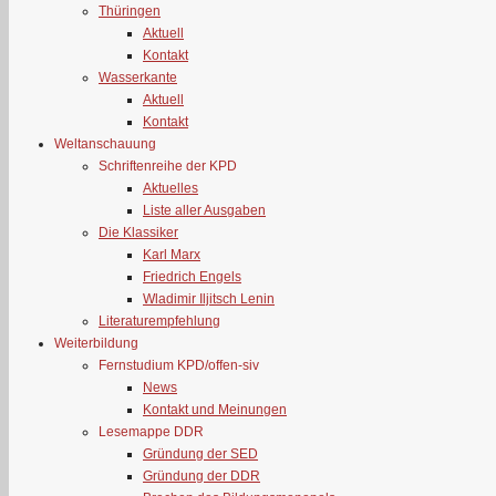
Thüringen
Aktuell
Kontakt
Wasserkante
Aktuell
Kontakt
Weltanschauung
Schriftenreihe der KPD
Aktuelles
Liste aller Ausgaben
Die Klassiker
Karl Marx
Friedrich Engels
Wladimir Iljitsch Lenin
Literaturempfehlung
Weiterbildung
Fernstudium KPD/offen-siv
News
Kontakt und Meinungen
Lesemappe DDR
Gründung der SED
Gründung der DDR