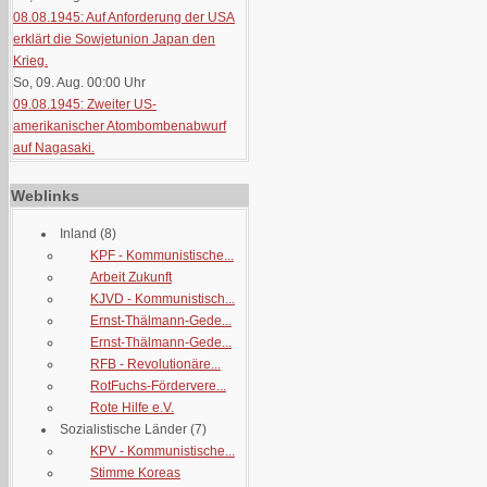
08.08.1945: Auf Anforderung der USA
erklärt die Sowjetunion Japan den
Krieg.
So, 09. Aug. 00:00
Uhr
09.08.1945: Zweiter US-
amerikanischer Atombombenabwurf
auf Nagasaki.
Weblinks
Inland
(8)
KPF - Kommunistische...
Arbeit Zukunft
KJVD - Kommunistisch...
Ernst-Thälmann-Gede...
Ernst-Thälmann-Gede...
RFB - Revolutionäre...
RotFuchs-Fördervere...
Rote Hilfe e.V.
Sozialistische Länder
(7)
KPV - Kommunistische...
Stimme Koreas