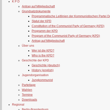
K P D
Antrag auf Mitgliedschaft
Grundsatzdokumente
Programmatische Leitlinien der Kommunistischen Partei 
Statut der KPD
Constitution of the Communist Party of Germany (KPD)
Programm der KPD
Program of the Communist Party of Germany (KPD)
Antrag auf Mitgliedschaft
Über uns
Wer ist die KPD?
Who is the KPD?
Geschichte der KPD
Geschichte (deutsch)
History (english)
Jugendorganisation
Jungkommunist
Parteitage
Wahlen
Termine
Downloads
Regional
Berlin-Brandenburg