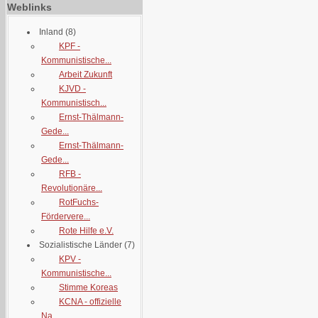
Weblinks
Inland
(8)
KPF -
Kommunistische...
Arbeit Zukunft
KJVD -
Kommunistisch...
Ernst-Thälmann-
Gede...
Ernst-Thälmann-
Gede...
RFB -
Revolutionäre...
RotFuchs-
Fördervere...
Rote Hilfe e.V.
Sozialistische Länder
(7)
KPV -
Kommunistische...
Stimme Koreas
KCNA - offizielle
Na...