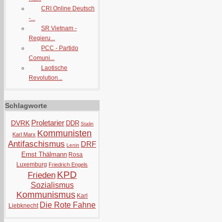
CRI Online Deutsch
-...
SR Vietnam -
Regieru...
PCC - Partido
Comuni...
Laotische
Revolution...
Schlagworte
Proletarier
DVRK
DDR
Stalin
Kommunisten
Karl Marx
Antifaschismus
DRF
Lenin
Ernst Thälmann
Rosa
Luxemburg
Friedrich Engels
KPD
Frieden
Sozialismus
Kommunismus
Karl
Die Rote Fahne
Liebknecht