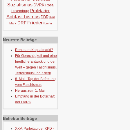
Sozialismus
DVRK
Rosa
Proletarier
Luxemburg
Antifaschismus
DDR
Karl
Frieden
DRF
Marx
Lenin
Neueste Beiträge
Rente am Kapitalmarkt?
Für Gerechtigkeit und eine
friedliche Entwicklung der
Welt – gegen Faschismus,
Terrorismus und Krieg!
8. Mai - Tag der Befreiung
vom Faschismus
Heraus zum 1. Mai
Empfang in der Botschaft
der DVRK
Beliebte Beiträge
XXV. Parteitag der KPD -