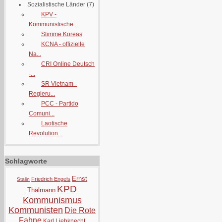
Sozialistische Länder
(7)
KPV -
Kommunistische...
Stimme Koreas
KCNA - offizielle
Na...
CRI Online Deutsch
-...
SR Vietnam -
Regieru...
PCC - Partido
Comuni...
Laotische
Revolution...
Schlagworte
Ernst
Friedrich Engels
Stalin
KPD
Thälmann
Kommunismus
Kommunisten
Die Rote
Fahne
Karl Liebknecht