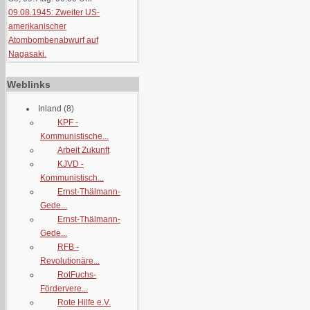
09.08.1945: Zweiter US-
amerikanischer
Atombombenabwurf auf
Nagasaki.
Weblinks
Inland
(8)
KPF -
Kommunistische...
Arbeit Zukunft
KJVD -
Kommunistisch...
Ernst-Thälmann-
Gede...
Ernst-Thälmann-
Gede...
RFB -
Revolutionäre...
RotFuchs-
Fördervere...
Rote Hilfe e.V.