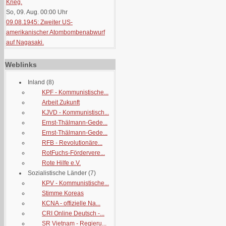
Krieg.
So, 09. Aug. 00:00
Uhr
09.08.1945: Zweiter US-
amerikanischer Atombombenabwurf
auf Nagasaki.
Weblinks
Inland
(8)
KPF - Kommunistische...
Arbeit Zukunft
KJVD - Kommunistisch...
Ernst-Thälmann-Gede...
Ernst-Thälmann-Gede...
RFB - Revolutionäre...
RotFuchs-Fördervere...
Rote Hilfe e.V.
Sozialistische Länder
(7)
KPV - Kommunistische...
Stimme Koreas
KCNA - offizielle Na...
CRI Online Deutsch -...
SR Vietnam - Regieru...