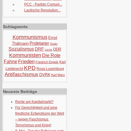
PCC - Partido Comuni...
Laotische Revolution...
Schlagworte
Kommunismus
Ernst
Proletarier
Thälmann
Stalin
Sozialismus
DRF
DDR
Lenin
Kommunisten
Die Rote
Frieden
Fahne
Karl
Friedrich Engels
KPD
Liebknecht
Rosa Luxemburg
Antifaschismus
DVRK
Karl Marx
Neueste Beiträge
Rente am Kapitalmarkt?
Für Gerechtigkeit und eine
friedliche Entwicklung der Welt
– gegen Faschismus,
Terrorismus und Krieg!