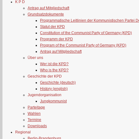
K P D
Antrag auf Mitgliedschaft
Grundsatzdokumente
Programmatische Leitlinien der Kommunistischen Partei 
Statut der KPD
Constitution of the Communist Party of Germany (KPD)
Programm der KPD
Program of the Communist Party of Germany (KPD)
Antrag auf Mitgliedschaft
Über uns
Wer ist die KPD?
Who is the KPD?
Geschichte der KPD
Geschichte (deutsch)
History (english)
Jugendorganisation
Jungkommunist
Parteitage
Wahlen
Termine
Downloads
Regional
Berlin-Brandenburg