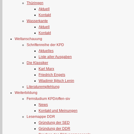
Thüringen
Aktuell
Kontakt
Wasserkante
Aktuell
Kontakt
Weltanschauung
Schriftenreihe der KPD
Aktuelles
Liste aller Ausgaben
Die Klassiker
Karl Marx
Friedrich Engels
Wladimir Iljitsch Lenin
Literaturempfehlung
Weiterbildung
Fernstudium KPD/offen-siv
News
Kontakt und Meinungen
Lesemappe DDR
Gründung der SED
Gründung der DDR