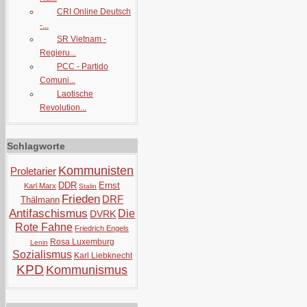
CRI Online Deutsch
-...
SR Vietnam -
Regieru...
PCC - Partido
Comuni...
Laotische
Revolution...
Schlagworte
Kommunisten
Proletarier
DDR
Ernst
Karl Marx
Stalin
Frieden
DRF
Thälmann
Antifaschismus
Die
DVRK
Rote Fahne
Friedrich Engels
Rosa Luxemburg
Lenin
Sozialismus
Karl Liebknecht
KPD
Kommunismus