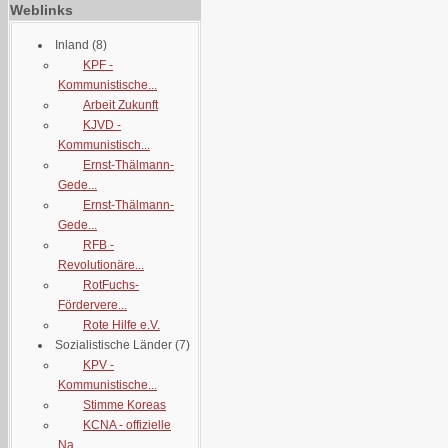
Weblinks
Inland
(8)
KPF -
Kommunistische...
Arbeit Zukunft
KJVD -
Kommunistisch...
Ernst-Thälmann-
Gede...
Ernst-Thälmann-
Gede...
RFB -
Revolutionäre...
RotFuchs-
Fördervere...
Rote Hilfe e.V.
Sozialistische Länder
(7)
KPV -
Kommunistische...
Stimme Koreas
KCNA - offizielle
Na...