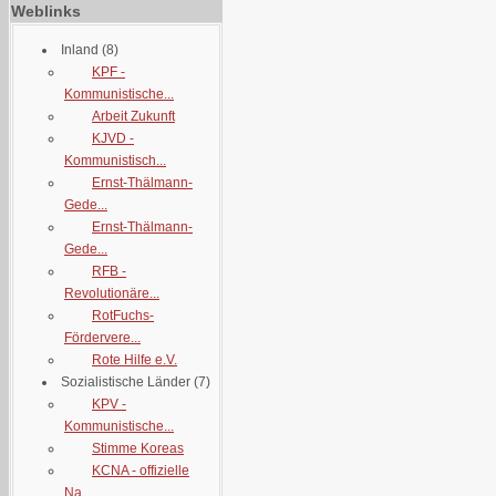
Weblinks
Inland
(8)
KPF -
Kommunistische...
Arbeit Zukunft
KJVD -
Kommunistisch...
Ernst-Thälmann-
Gede...
Ernst-Thälmann-
Gede...
RFB -
Revolutionäre...
RotFuchs-
Fördervere...
Rote Hilfe e.V.
Sozialistische Länder
(7)
KPV -
Kommunistische...
Stimme Koreas
KCNA - offizielle
Na...