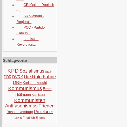
CRI Online Deutsch
-...
SR Vietnam -
Regieru...
PCC - Partido
Comuni...
Laotische
Revolution...
Schlagworte
KPD
Sozialismus
Stalin
Die Rote Fahne
DVRK
DDR
DRF
Karl Liebknecht
Kommunismus
Ernst
Thälmann
Karl Marx
Kommunisten
Antifaschismus
Frieden
Proletarier
Rosa Luxemburg
Friedrich Engels
Lenin