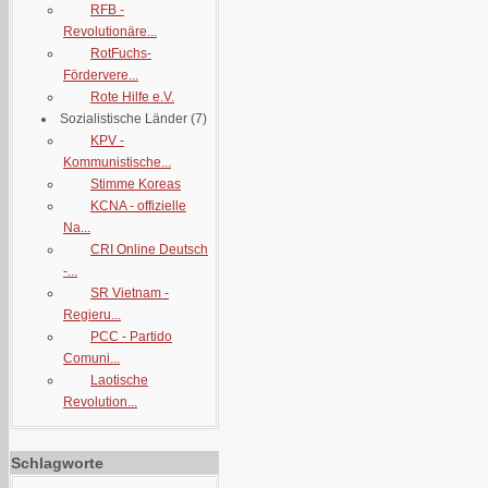
RFB -
Revolutionäre...
RotFuchs-
Fördervere...
Rote Hilfe e.V.
Sozialistische Länder
(7)
KPV -
Kommunistische...
Stimme Koreas
KCNA - offizielle
Na...
CRI Online Deutsch
-...
SR Vietnam -
Regieru...
PCC - Partido
Comuni...
Laotische
Revolution...
Schlagworte