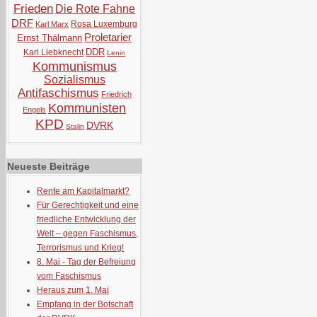
Frieden
Die Rote Fahne
DRF
Rosa Luxemburg
Karl Marx
Proletarier
Ernst Thälmann
DDR
Karl Liebknecht
Lenin
Kommunismus
Sozialismus
Antifaschismus
Friedrich
Kommunisten
Engels
KPD
DVRK
Stalin
Neueste Beiträge
Rente am Kapitalmarkt?
Für Gerechtigkeit und eine
friedliche Entwicklung der
Welt – gegen Faschismus,
Terrorismus und Krieg!
8. Mai - Tag der Befreiung
vom Faschismus
Heraus zum 1. Mai
Empfang in der Botschaft