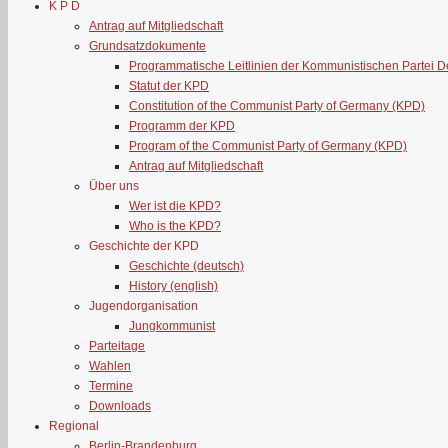
K P D
Antrag auf Mitgliedschaft
Grundsatzdokumente
Programmatische Leitlinien der Kommunistischen Partei 
Statut der KPD
Constitution of the Communist Party of Germany (KPD)
Programm der KPD
Program of the Communist Party of Germany (KPD)
Antrag auf Mitgliedschaft
Über uns
Wer ist die KPD?
Who is the KPD?
Geschichte der KPD
Geschichte (deutsch)
History (english)
Jugendorganisation
Jungkommunist
Parteitage
Wahlen
Termine
Downloads
Regional
Berlin-Brandenburg