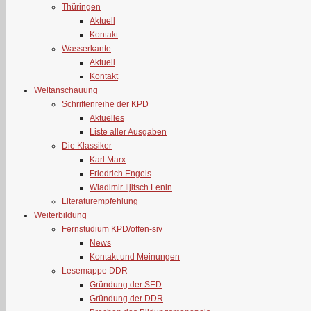
Thüringen
Aktuell
Kontakt
Wasserkante
Aktuell
Kontakt
Weltanschauung
Schriftenreihe der KPD
Aktuelles
Liste aller Ausgaben
Die Klassiker
Karl Marx
Friedrich Engels
Wladimir Iljitsch Lenin
Literaturempfehlung
Weiterbildung
Fernstudium KPD/offen-siv
News
Kontakt und Meinungen
Lesemappe DDR
Gründung der SED
Gründung der DDR