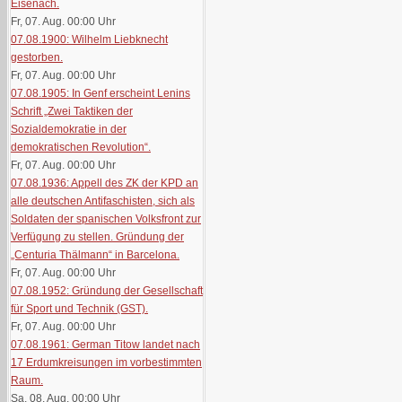
Eisenach.
Fr, 07. Aug. 00:00
Uhr
07.08.1900: Wilhelm Liebknecht
gestorben.
Fr, 07. Aug. 00:00
Uhr
07.08.1905: In Genf erscheint Lenins
Schrift „Zwei Taktiken der
Sozialdemokratie in der
demokratischen Revolution“.
Fr, 07. Aug. 00:00
Uhr
07.08.1936: Appell des ZK der KPD an
alle deutschen Antifaschisten, sich als
Soldaten der spanischen Volksfront zur
Verfügung zu stellen. Gründung der
„Centuria Thälmann“ in Barcelona.
Fr, 07. Aug. 00:00
Uhr
07.08.1952: Gründung der Gesellschaft
für Sport und Technik (GST).
Fr, 07. Aug. 00:00
Uhr
07.08.1961: German Titow landet nach
17 Erdumkreisungen im vorbestimmten
Raum.
Sa, 08. Aug. 00:00
Uhr