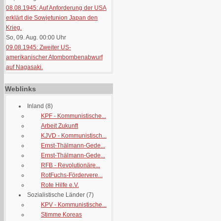
08.08.1945: Auf Anforderung der USA
erklärt die Sowjetunion Japan den
Krieg.
So, 09. Aug. 00:00
Uhr
09.08.1945: Zweiter US-
amerikanischer Atombombenabwurf
auf Nagasaki.
Weblinks
Inland
(8)
KPF - Kommunistische...
Arbeit Zukunft
KJVD - Kommunistisch...
Ernst-Thälmann-Gede...
Ernst-Thälmann-Gede...
RFB - Revolutionäre...
RotFuchs-Fördervere...
Rote Hilfe e.V.
Sozialistische Länder
(7)
KPV - Kommunistische...
Stimme Koreas