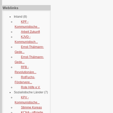
Weblinks
Inland
(8)
KPF -
Kommunistische...
Arbeit Zukunft
KJVD -
Kommunistisch...
Ernst-Thälmann-
Gede...
Ernst-Thälmann-
Gede...
RFB -
Revolutionäre...
RotFuchs-
Fördervere...
Rote Hilfe e.V.
Sozialistische Länder
(7)
KPV -
Kommunistische...
Stimme Koreas
KCNA - offizielle