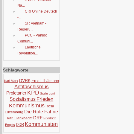
Na...
CRI Online Deutsch
-...
SR Vietnam -
Regieru...
PCC - Partido
Comuni...
Laotische
Revolution...
Schlagworte
DVRK
Ernst Thälmann
Karl Marx
Antifaschismus
KPD
Proletarier
Stalin
Lenin
Frieden
Sozialismus
Kommunismus
Rosa
Die Rote Fahne
Luxemburg
DRF
Karl Liebknecht
Friedrich
Kommunisten
DDR
Engels