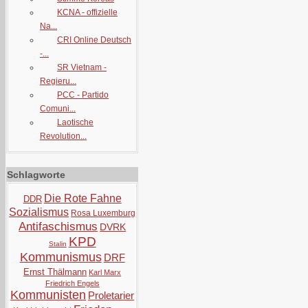
KCNA - offizielle
Na...
CRI Online Deutsch
-...
SR Vietnam -
Regieru...
PCC - Partido
Comuni...
Laotische
Revolution...
Schlagworte
Die Rote Fahne
DDR
Sozialismus
Rosa Luxemburg
Antifaschismus
DVRK
KPD
Stalin
Kommunismus
DRF
Ernst Thälmann
Karl Marx
Friedrich Engels
Kommunisten
Proletarier