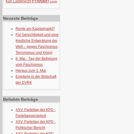
Frieden
Karl Liebknecht
Lenin
Neueste Beiträge
Rente am Kapitalmarkt?
Für Gerechtigkeit und eine
friedliche Entwicklung der
Welt – gegen Faschismus,
Terrorismus und Krieg!
8. Mai - Tag der Befreiung
vom Faschismus
Heraus zum 1. Mai
Empfang in der Botschaft
der DVRK
Beliebte Beiträge
XXV. Parteitag der KPD -
Parteitagsprotokoll
XXV. Parteitag der KPD -
Politischer Bericht
XXV. Parteitag der KPD