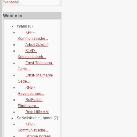
Nagasaki.
Weblinks
Inland
(8)
KPF -
Kommunistische...
Arbeit Zukunft
KJVD -
Kommunistisch...
Ernst-Thälmann-
Gede...
Ernst-Thälmann-
Gede...
RFB -
Revolutionäre...
RotFuchs-
Fördervere...
Rote Hilfe e.V.
Sozialistische Länder
(7)
KPV -
Kommunistische...
Stimme Koreas