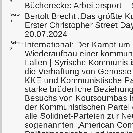
6
Bücherecke: Arbeitersport –
Bertolt Brecht „Das größte K
-
Seite
7
Erster Christopher Street Da
20.07.2024
International: Der Kampf um 
-
Seite
8
Wiederaufbau einer kommunis
Italien | Syrische Kommunistis
die Verhaftung von Genosse 
KKE und Kommunistische Par
starke brüderliche Beziehu
Besuchs von Koutsoumbas in
der Kommunistischen Partei
alle Solidnet-Parteien zur N
sogenannten „American Comm