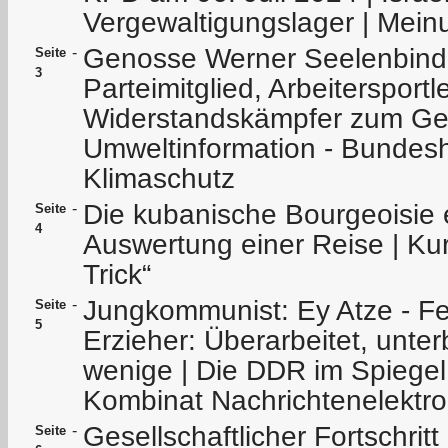
Vergewaltigungslager | Meinu
Genosse Werner Seelenbinde
-
Seite
3
Parteimitglied, Arbeitersportl
Widerstandskämpfer zum Ged
Umweltinformation - Bundes
Klimaschutz
Die kubanische Bourgeoisie e
-
Seite
4
Auswertung einer Reise | Kur
Trick“
Jungkommunist: Ey Atze - Fe
-
Seite
5
Erzieher: Überarbeitet, unter
wenige | Die DDR im Spiegel
Kombinat Nachrichtenelektro
Gesellschaftlicher Fortschritt
-
Seite