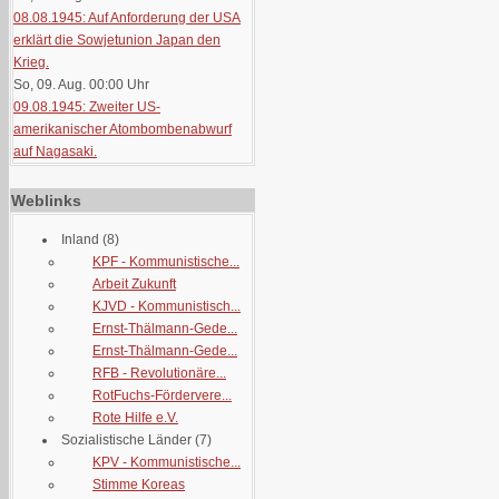
08.08.1945: Auf Anforderung der USA
erklärt die Sowjetunion Japan den
Krieg.
So, 09. Aug. 00:00
Uhr
09.08.1945: Zweiter US-
amerikanischer Atombombenabwurf
auf Nagasaki.
Weblinks
Inland
(8)
KPF - Kommunistische...
Arbeit Zukunft
KJVD - Kommunistisch...
Ernst-Thälmann-Gede...
Ernst-Thälmann-Gede...
RFB - Revolutionäre...
RotFuchs-Fördervere...
Rote Hilfe e.V.
Sozialistische Länder
(7)
KPV - Kommunistische...
Stimme Koreas