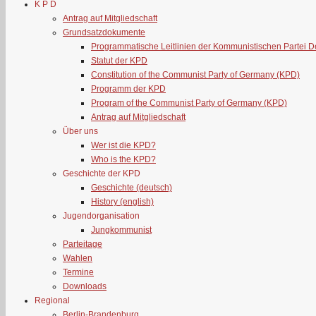
K P D
Antrag auf Mitgliedschaft
Grundsatzdokumente
Programmatische Leitlinien der Kommunistischen Partei 
Statut der KPD
Constitution of the Communist Party of Germany (KPD)
Programm der KPD
Program of the Communist Party of Germany (KPD)
Antrag auf Mitgliedschaft
Über uns
Wer ist die KPD?
Who is the KPD?
Geschichte der KPD
Geschichte (deutsch)
History (english)
Jugendorganisation
Jungkommunist
Parteitage
Wahlen
Termine
Downloads
Regional
Berlin-Brandenburg