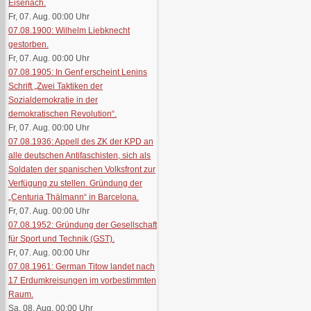
Eisenach.
Fr, 07. Aug. 00:00
Uhr
07.08.1900: Wilhelm Liebknecht
gestorben.
Fr, 07. Aug. 00:00
Uhr
07.08.1905: In Genf erscheint Lenins
Schrift „Zwei Taktiken der
Sozialdemokratie in der
demokratischen Revolution“.
Fr, 07. Aug. 00:00
Uhr
07.08.1936: Appell des ZK der KPD an
alle deutschen Antifaschisten, sich als
Soldaten der spanischen Volksfront zur
Verfügung zu stellen. Gründung der
„Centuria Thälmann“ in Barcelona.
Fr, 07. Aug. 00:00
Uhr
07.08.1952: Gründung der Gesellschaft
für Sport und Technik (GST).
Fr, 07. Aug. 00:00
Uhr
07.08.1961: German Titow landet nach
17 Erdumkreisungen im vorbestimmten
Raum.
Sa, 08. Aug. 00:00
Uhr