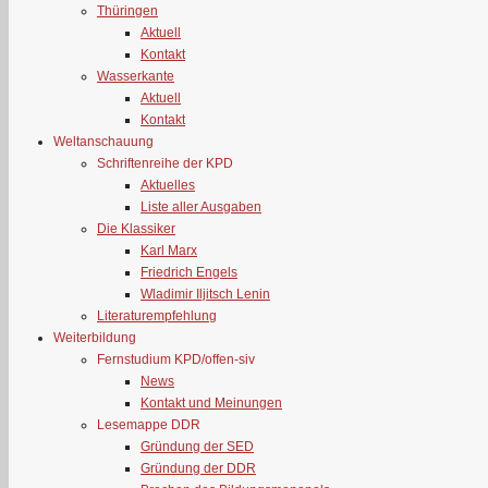
Thüringen
Aktuell
Kontakt
Wasserkante
Aktuell
Kontakt
Weltanschauung
Schriftenreihe der KPD
Aktuelles
Liste aller Ausgaben
Die Klassiker
Karl Marx
Friedrich Engels
Wladimir Iljitsch Lenin
Literaturempfehlung
Weiterbildung
Fernstudium KPD/offen-siv
News
Kontakt und Meinungen
Lesemappe DDR
Gründung der SED
Gründung der DDR