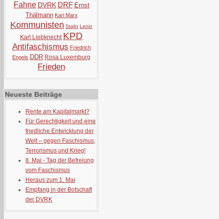
Fahne
DRF
DVRK
Ernst
Thälmann
Karl Marx
Kommunisten
Stalin
Lenin
KPD
Karl Liebknecht
Antifaschismus
Friedrich
DDR
Rosa Luxemburg
Engels
Frieden
Neueste Beiträge
Rente am Kapitalmarkt?
Für Gerechtigkeit und eine
friedliche Entwicklung der
Welt – gegen Faschismus,
Terrorismus und Krieg!
8. Mai - Tag der Befreiung
vom Faschismus
Heraus zum 1. Mai
Empfang in der Botschaft
der DVRK