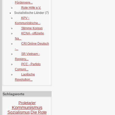
Fördervere...
Rote Hilfe e.V.
Sozialistische Länder
(7)
KPV -
Kommunistische...
Stimme Koreas
KCNA - offizielle
Na...
CRI Online Deutsch
-...
SR Vietnam -
Regieru...
PCC - Partido
Comuni...
Laotische
Revolution...
Schlagworte
Proletarier
Kommunismus
Sozialismus
Die Rote