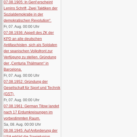
07.08.1905: In Genf erscheint
Lenins Schrift „Zwei Taktiken der
Sozialdemokratie in der
demokratischen Revolution“.
Fr, 07. Aug. 00:00
Uhr
07.08.1936: Appell des ZK der
KPD an alle deutschen
Antifaschisten, sich als Soldaten
der spanischen Volksfront zur
Verfügung zu stellen. Gründung
der „Centuria Thälmann“ in
Barcelona.
Fr, 07. Aug. 00:00
Uhr
07.08.1952: Gründung der
Gesellschaft für Sport und Technik
(GST).
Fr, 07. Aug. 00:00
Uhr
07.08.1961: German Titow landet
nach 17 Erdumkreisungen im
vorbestimmten Raum.
Sa, 08. Aug. 00:00
Uhr
08.08.1945: Auf Anforderung der
USA erklärt die Sowjetunion