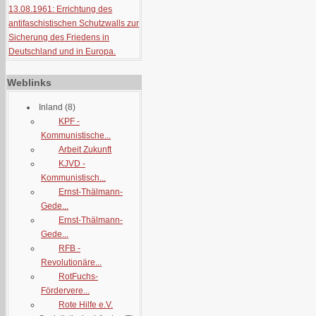
13.08.1961: Errichtung des
antifaschistischen Schutzwalls zur
Sicherung des Friedens in
Deutschland und in Europa.
Weblinks
Inland
(8)
KPF -
Kommunistische...
Arbeit Zukunft
KJVD -
Kommunistisch...
Ernst-Thälmann-
Gede...
Ernst-Thälmann-
Gede...
RFB -
Revolutionäre...
RotFuchs-
Fördervere...
Rote Hilfe e.V.