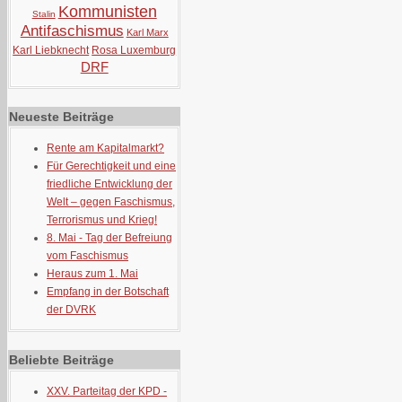
Kommunisten
Stalin
Antifaschismus
Karl Marx
Karl Liebknecht
Rosa Luxemburg
DRF
Neueste Beiträge
Rente am Kapitalmarkt?
Für Gerechtigkeit und eine
friedliche Entwicklung der
Welt – gegen Faschismus,
Terrorismus und Krieg!
8. Mai - Tag der Befreiung
vom Faschismus
Heraus zum 1. Mai
Empfang in der Botschaft
der DVRK
Beliebte Beiträge
XXV. Parteitag der KPD -