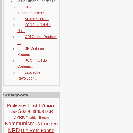
Sozialistische Länder
(7)
KPV -
Kommunistische...
Stimme Koreas
KCNA - offizielle
Na...
CRI Online Deutsch
-...
SR Vietnam -
Regieru...
PCC - Partido
Comuni...
Laotische
Revolution...
Schlagworte
Proletarier
Ernst Thälmann
Sozialismus
DDR
Lenin
DVRK
Friedrich Engels
Kommunismus
Frieden
KPD
Die Rote Fahne