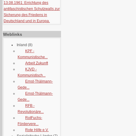
13.08.1961: Errichtung des
antifaschistischen Schutzwalls zur
Sicherung des Friedens in
Deutschland und in Europa.
Weblinks
Inland
(8)
KPF -
Kommunistische...
Arbeit Zukunft
KJVD -
Kommunistisch...
Ernst-Thälmann-
Gede...
Ernst-Thälmann-
Gede...
RFB -
Revolutionäre...
RotFuchs-
Fördervere...
Rote Hilfe e.V.