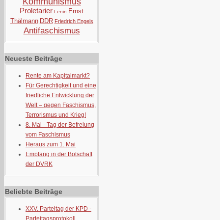
Kommunismus
Proletarier
Ernst
Lenin
Thälmann
DDR
Friedrich Engels
Antifaschismus
Neueste Beiträge
Rente am Kapitalmarkt?
Für Gerechtigkeit und eine
friedliche Entwicklung der
Welt – gegen Faschismus,
Terrorismus und Krieg!
8. Mai - Tag der Befreiung
vom Faschismus
Heraus zum 1. Mai
Empfang in der Botschaft
der DVRK
Beliebte Beiträge
XXV. Parteitag der KPD -
Parteitagsprotokoll