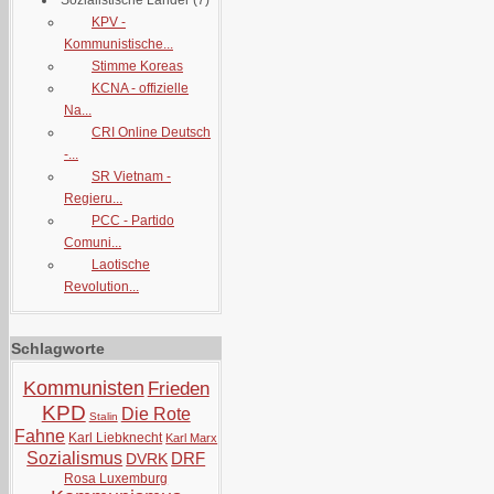
Sozialistische Länder
(7)
KPV -
Kommunistische...
Stimme Koreas
KCNA - offizielle
Na...
CRI Online Deutsch
-...
SR Vietnam -
Regieru...
PCC - Partido
Comuni...
Laotische
Revolution...
Schlagworte
Kommunisten
Frieden
KPD
Die Rote
Stalin
Fahne
Karl Liebknecht
Karl Marx
Sozialismus
DRF
DVRK
Rosa Luxemburg