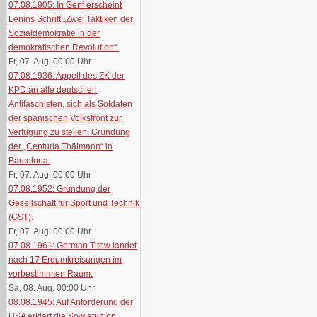
07.08.1905: In Genf erscheint
Lenins Schrift „Zwei Taktiken der
Sozialdemokratie in der
demokratischen Revolution“.
Fr, 07. Aug. 00:00
Uhr
07.08.1936: Appell des ZK der
KPD an alle deutschen
Antifaschisten, sich als Soldaten
der spanischen Volksfront zur
Verfügung zu stellen. Gründung
der „Centuria Thälmann“ in
Barcelona.
Fr, 07. Aug. 00:00
Uhr
07.08.1952: Gründung der
Gesellschaft für Sport und Technik
(GST).
Fr, 07. Aug. 00:00
Uhr
07.08.1961: German Titow landet
nach 17 Erdumkreisungen im
vorbestimmten Raum.
Sa, 08. Aug. 00:00
Uhr
08.08.1945: Auf Anforderung der
USA erklärt die Sowjetunion