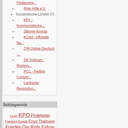
Fördervere...
Rote Hilfe e.V.
Sozialistische Länder
(7)
KPV -
Kommunistische...
Stimme Koreas
KCNA - offizielle
Na...
CRI Online Deutsch
-...
SR Vietnam -
Regieru...
PCC - Partido
Comuni...
Laotische
Revolution...
Schlagworte
KPD
Proletarier
Lenin
Ernst Thälmann
Friedrich Engels
Frieden
Die Rote Fahne