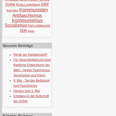
DRF
DVRK
Rosa Luxemburg
Kommunisten
Karl Marx
Antifaschismus
Kommunismus
Sozialismus
Karl Liebknecht
DDR
Stalin
Neueste Beiträge
Rente am Kapitalmarkt?
Für Gerechtigkeit und eine
friedliche Entwicklung der
Welt – gegen Faschismus,
Terrorismus und Krieg!
8. Mai - Tag der Befreiung
vom Faschismus
Heraus zum 1. Mai
Empfang in der Botschaft
der DVRK
Beliebte Beiträge