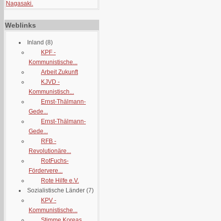
Nagasaki.
Weblinks
Inland
(8)
KPF -
Kommunistische...
Arbeit Zukunft
KJVD -
Kommunistisch...
Ernst-Thälmann-
Gede...
Ernst-Thälmann-
Gede...
RFB -
Revolutionäre...
RotFuchs-
Fördervere...
Rote Hilfe e.V.
Sozialistische Länder
(7)
KPV -
Kommunistische...
Stimme Koreas