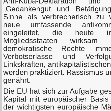
Anti-Kuba-Deklaration u
„Gedankengut und Betätigun
Sinne als verbrecherisch zu 
neue umfassende antikommu
eingeleitet, die heute 
Mitgliedsstaaten wirksam
demokratische Rechte imm
Verbotserlasse und Verfolg
Linkskräften, antikapitalistisc
werden praktiziert. Rassismus
genährt.
Die EU hat sich zur Aufgabe gest
Kapital mit europäischer Basi
der wichtigsten europäische Mä