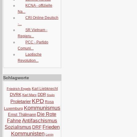
KCNA - offizielle
Na...
CRI Online Deutsch
-...
SR Vietnam -
Regieru...
PCC - Partido
Comuni...
Laotische
Revolution...
Schlagworte
Karl Liebknecht
Friedrich Engels
DVRK
DDR
Karl Marx
Stalin
KPD
Proletarier
Rosa
Kommunismus
Luxemburg
Die Rote
Ernst Thälmann
Antifaschismus
Fahne
Frieden
Sozialismus
DRF
Kommunisten
Lenin