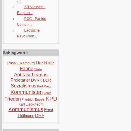
-...
SR Vietnam -
Regieru...
PCC - Partido
Comuni...
Laotische
Revolution...
Schlagworte
Die Rote
Rosa Luxemburg
Fahne
Stalin
Antifaschismus
Proletarier
DVRK
DDR
Sozialismus
Karl Marx
Kommunisten
Lenin
KPD
Frieden
Friedrich Engels
Karl Liebknecht
Kommunismus
Ernst
DRF
Thälmann