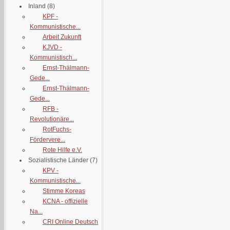
Inland
(8)
KPF -
Kommunistische...
Arbeit Zukunft
KJVD -
Kommunistisch...
Ernst-Thälmann-
Gede...
Ernst-Thälmann-
Gede...
RFB -
Revolutionäre...
RotFuchs-
Fördervere...
Rote Hilfe e.V.
Sozialistische Länder
(7)
KPV -
Kommunistische...
Stimme Koreas
KCNA - offizielle
Na...
CRI Online Deutsch