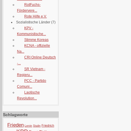
RotFuchs-
Fördervere...
Rote Hilfe e.V.
Sozialistische Länder
(7)
KPV -
Kommunistische...
Stimme Koreas
KCNA - offizielle
Na...
CRI Online Deutsch
-...
SR Vietnam -
Regieru...
PCC - Partido
Comuni...
Laotische
Revolution...
Schlagworte
Frieden
Friedrich
Lenin
Stalin