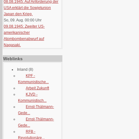
08.08.1945: Auf Anforderung der
USA erklärt die Sowjetunion
Japan den Krieg.
So, 09. Aug. 00:00
Uhr
09.08.1945: Zweiter US-
amerikanischer
Atombombenabwurf auf
Nagasaki.
Weblinks
Inland
(8)
KPF -
Kommunistische...
Arbeit Zukunft
KJVD -
Kommunistisch...
Ernst-Thälmann-
Gede...
Ernst-Thälmann-
Gede...
RFB -
Revolutionäre...