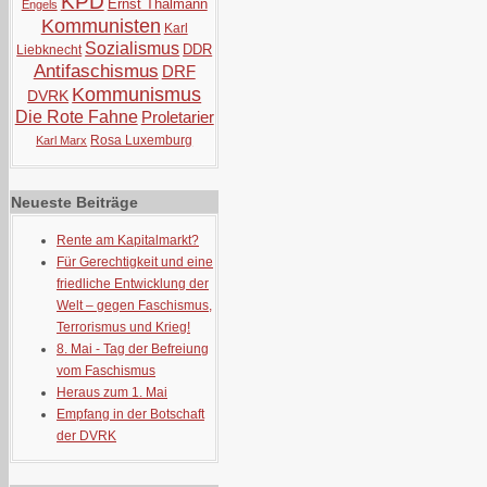
KPD
Ernst Thälmann
Engels
Kommunisten
Karl
Sozialismus
DDR
Liebknecht
Antifaschismus
DRF
Kommunismus
DVRK
Die Rote Fahne
Proletarier
Rosa Luxemburg
Karl Marx
Neueste Beiträge
Rente am Kapitalmarkt?
Für Gerechtigkeit und eine
friedliche Entwicklung der
Welt – gegen Faschismus,
Terrorismus und Krieg!
8. Mai - Tag der Befreiung
vom Faschismus
Heraus zum 1. Mai
Empfang in der Botschaft
der DVRK