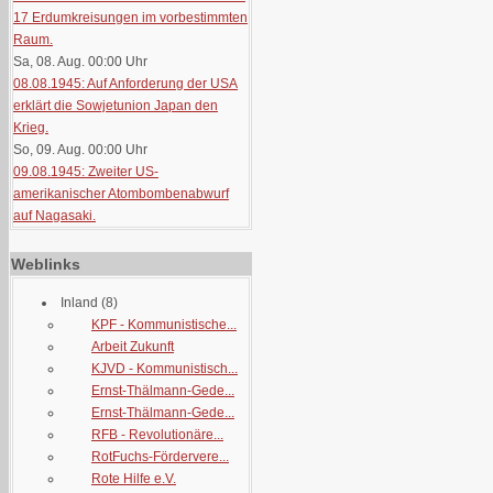
17 Erdumkreisungen im vorbestimmten
Raum.
Sa, 08. Aug. 00:00
Uhr
08.08.1945: Auf Anforderung der USA
erklärt die Sowjetunion Japan den
Krieg.
So, 09. Aug. 00:00
Uhr
09.08.1945: Zweiter US-
amerikanischer Atombombenabwurf
auf Nagasaki.
Weblinks
Inland
(8)
KPF - Kommunistische...
Arbeit Zukunft
KJVD - Kommunistisch...
Ernst-Thälmann-Gede...
Ernst-Thälmann-Gede...
RFB - Revolutionäre...
RotFuchs-Fördervere...
Rote Hilfe e.V.