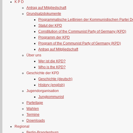
K P D
Antrag auf Mitgliedschaft
Grundsatzdokumente
Programmatische Leitlinien der Kommunistischen Partei 
Statut der KPD
Constitution of the Communist Party of Germany (KPD)
Programm der KPD
Program of the Communist Party of Germany (KPD)
Antrag auf Mitgliedschaft
Über uns
Wer ist die KPD?
Who is the KPD?
Geschichte der KPD
Geschichte (deutsch)
History (english)
Jugendorganisation
Jungkommunist
Parteitage
Wahlen
Termine
Downloads
Regional
Berlin-Brandenburg