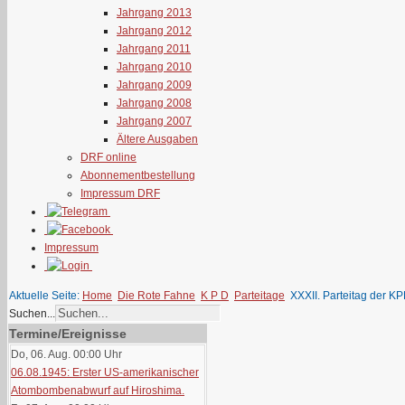
Jahrgang 2013
Jahrgang 2012
Jahrgang 2011
Jahrgang 2010
Jahrgang 2009
Jahrgang 2008
Jahrgang 2007
Ältere Ausgaben
DRF online
Abonnementbestellung
Impressum DRF
Impressum
Aktuelle Seite:
Home
Die Rote Fahne
K P D
Parteitage
XXXII. Parteitag der K
Suchen...
Termine/Ereignisse
Do, 06. Aug. 00:00
Uhr
06.08.1945: Erster US-amerikanischer
Atombombenabwurf auf Hiroshima.