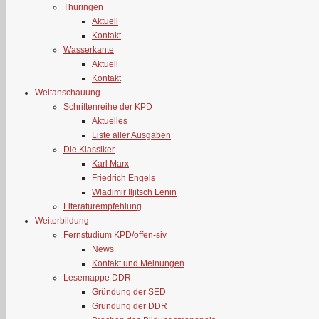
Thüringen
Aktuell
Kontakt
Wasserkante
Aktuell
Kontakt
Weltanschauung
Schriftenreihe der KPD
Aktuelles
Liste aller Ausgaben
Die Klassiker
Karl Marx
Friedrich Engels
Wladimir Iljitsch Lenin
Literaturempfehlung
Weiterbildung
Fernstudium KPD/offen-siv
News
Kontakt und Meinungen
Lesemappe DDR
Gründung der SED
Gründung der DDR