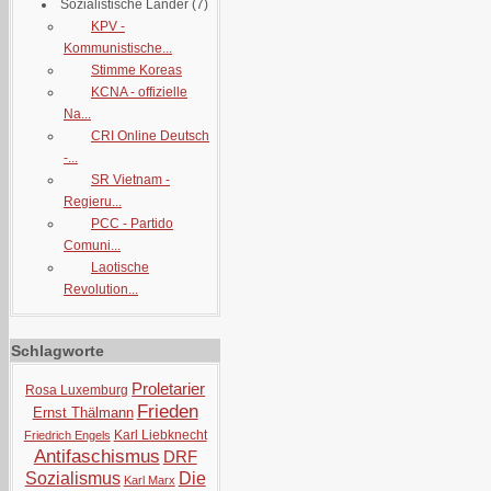
Sozialistische Länder
(7)
KPV -
Kommunistische...
Stimme Koreas
KCNA - offizielle
Na...
CRI Online Deutsch
-...
SR Vietnam -
Regieru...
PCC - Partido
Comuni...
Laotische
Revolution...
Schlagworte
Proletarier
Rosa Luxemburg
Frieden
Ernst Thälmann
Karl Liebknecht
Friedrich Engels
Antifaschismus
DRF
Sozialismus
Die
Karl Marx