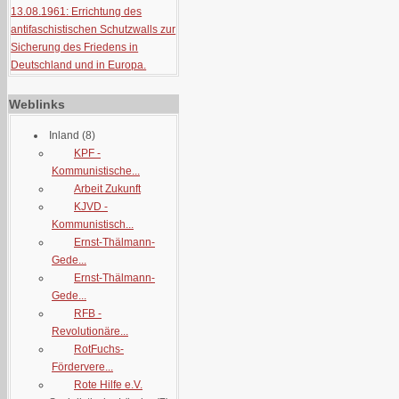
13.08.1961: Errichtung des
antifaschistischen Schutzwalls zur
Sicherung des Friedens in
Deutschland und in Europa.
Weblinks
Inland
(8)
KPF -
Kommunistische...
Arbeit Zukunft
KJVD -
Kommunistisch...
Ernst-Thälmann-
Gede...
Ernst-Thälmann-
Gede...
RFB -
Revolutionäre...
RotFuchs-
Fördervere...
Rote Hilfe e.V.