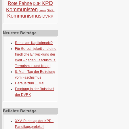
KPD
Rote Fahne
DDR
Kommunisten
Lenin
Stalin
Kommunismus
DVRK
Neueste Beiträge
Rente am Kapitalmarkt?
Für Gerechtigkeit und eine
friedliche Entwicklung der
Welt – gegen Faschismus,
Terrorismus und Krieg!
8. Mai - Tag der Befreiung
vom Faschismus
Heraus zum 1. Mai
Empfang in der Botschaft
der DVRK
Beliebte Beiträge
XXV. Parteitag der KPD -
Parteitagsprotokoll