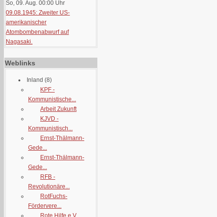
So, 09. Aug. 00:00
Uhr
09.08.1945: Zweiter US-
amerikanischer
Atombombenabwurf auf
Nagasaki.
Weblinks
Inland
(8)
KPF -
Kommunistische...
Arbeit Zukunft
KJVD -
Kommunistisch...
Ernst-Thälmann-
Gede...
Ernst-Thälmann-
Gede...
RFB -
Revolutionäre...
RotFuchs-
Fördervere...
Rote Hilfe e.V.