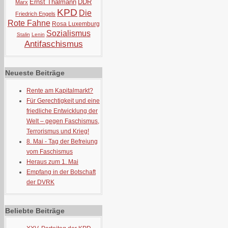
Ernst Thälmann
DDR
Marx
KPD
Die
Friedrich Engels
Rote Fahne
Rosa Luxemburg
Sozialismus
Stalin
Lenin
Antifaschismus
Neueste Beiträge
Rente am Kapitalmarkt?
Für Gerechtigkeit und eine
friedliche Entwicklung der
Welt – gegen Faschismus,
Terrorismus und Krieg!
8. Mai - Tag der Befreiung
vom Faschismus
Heraus zum 1. Mai
Empfang in der Botschaft
der DVRK
Beliebte Beiträge