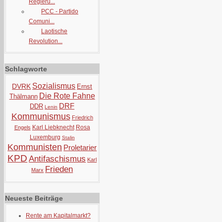
Regieru...
PCC - Partido
Comuni...
Laotische
Revolution...
Schlagworte
Sozialismus
DVRK
Ernst
Die Rote Fahne
Thälmann
DRF
DDR
Lenin
Kommunismus
Friedrich
Karl Liebknecht
Rosa
Engels
Luxemburg
Stalin
Kommunisten
Proletarier
KPD
Antifaschismus
Karl
Frieden
Marx
Neueste Beiträge
Rente am Kapitalmarkt?