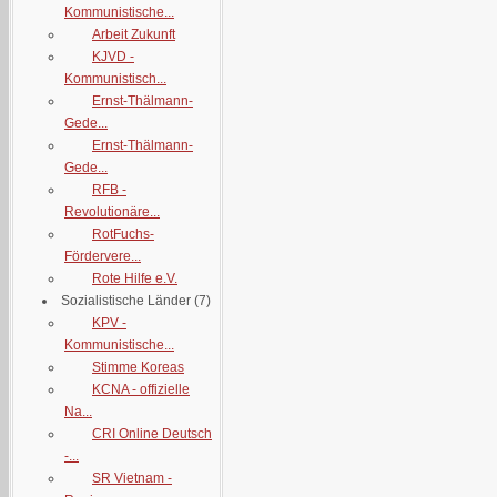
Kommunistische...
Arbeit Zukunft
KJVD -
Kommunistisch...
Ernst-Thälmann-
Gede...
Ernst-Thälmann-
Gede...
RFB -
Revolutionäre...
RotFuchs-
Fördervere...
Rote Hilfe e.V.
Sozialistische Länder
(7)
KPV -
Kommunistische...
Stimme Koreas
KCNA - offizielle
Na...
CRI Online Deutsch
-...
SR Vietnam -