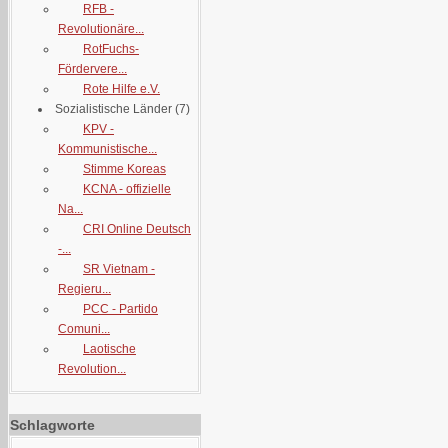
RFB -
Revolutionäre...
RotFuchs-
Fördervere...
Rote Hilfe e.V.
Sozialistische Länder
(7)
KPV -
Kommunistische...
Stimme Koreas
KCNA - offizielle
Na...
CRI Online Deutsch
-...
SR Vietnam -
Regieru...
PCC - Partido
Comuni...
Laotische
Revolution...
Schlagworte