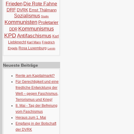
Frieden
Die Rote Fahne
DRF
DVRK
Ernst Thälmann
Sozialismus
Stalin
Kommunisten
Proletarier
Kommunismus
DDR
KPD
Antifaschismus
Karl
Liebknecht
Karl Marx
Friedrich
Rosa Luxemburg
Engels
Lenin
Neueste Beiträge
Rente am Kapitalmarkt?
Für Gerechtigkeit und eine
friedliche Entwicklung der
Welt – gegen Faschismus,
Terrorismus und Krieg!
8. Mai - Tag der Befreiung
vom Faschismus
Heraus zum 1. Mai
Empfang in der Botschaft
der DVRK