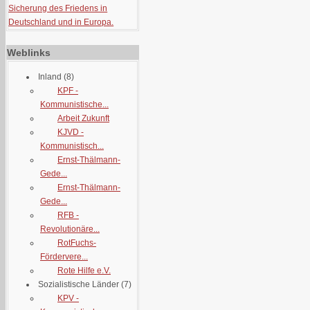
Sicherung des Friedens in
Deutschland und in Europa.
Weblinks
Inland
(8)
KPF -
Kommunistische...
Arbeit Zukunft
KJVD -
Kommunistisch...
Ernst-Thälmann-
Gede...
Ernst-Thälmann-
Gede...
RFB -
Revolutionäre...
RotFuchs-
Fördervere...
Rote Hilfe e.V.
Sozialistische Länder
(7)
KPV -