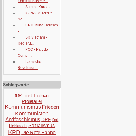
Kommunistische...
Stimme Koreas
KCNA - offizielle
Na...
CRI Online Deutsch
-...
SR Vietnam -
Regieru...
PCC - Partido
Comuni...
Laotische
Revolution...
Schlagworte
DDR
Ernst Thälmann
Proletarier
Kommunismus
Frieden
Kommunisten
Antifaschismus
DRF
Karl
Sozialismus
Liebknecht
KPD
Die Rote Fahne