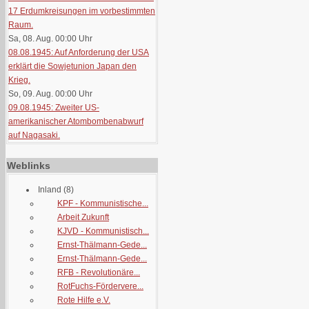
17 Erdumkreisungen im vorbestimmten
Raum.
Sa, 08. Aug. 00:00
Uhr
08.08.1945: Auf Anforderung der USA
erklärt die Sowjetunion Japan den
Krieg.
So, 09. Aug. 00:00
Uhr
09.08.1945: Zweiter US-
amerikanischer Atombombenabwurf
auf Nagasaki.
Weblinks
Inland
(8)
KPF - Kommunistische...
Arbeit Zukunft
KJVD - Kommunistisch...
Ernst-Thälmann-Gede...
Ernst-Thälmann-Gede...
RFB - Revolutionäre...
RotFuchs-Fördervere...
Rote Hilfe e.V.