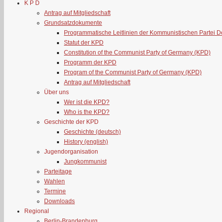
K P D
Antrag auf Mitgliedschaft
Grundsatzdokumente
Programmatische Leitlinien der Kommunistischen Partei 
Statut der KPD
Constitution of the Communist Party of Germany (KPD)
Programm der KPD
Program of the Communist Party of Germany (KPD)
Antrag auf Mitgliedschaft
Über uns
Wer ist die KPD?
Who is the KPD?
Geschichte der KPD
Geschichte (deutsch)
History (english)
Jugendorganisation
Jungkommunist
Parteitage
Wahlen
Termine
Downloads
Regional
Berlin-Brandenburg