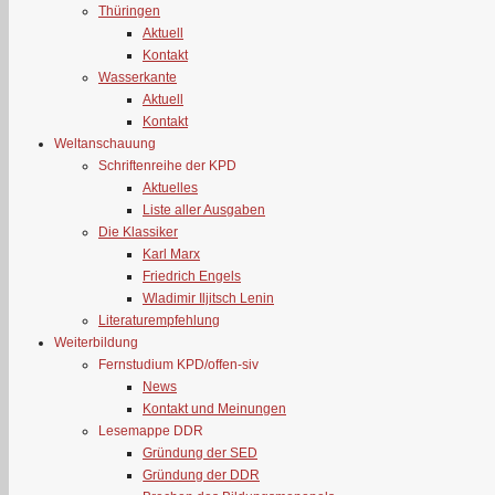
Thüringen
Aktuell
Kontakt
Wasserkante
Aktuell
Kontakt
Weltanschauung
Schriftenreihe der KPD
Aktuelles
Liste aller Ausgaben
Die Klassiker
Karl Marx
Friedrich Engels
Wladimir Iljitsch Lenin
Literaturempfehlung
Weiterbildung
Fernstudium KPD/offen-siv
News
Kontakt und Meinungen
Lesemappe DDR
Gründung der SED
Gründung der DDR