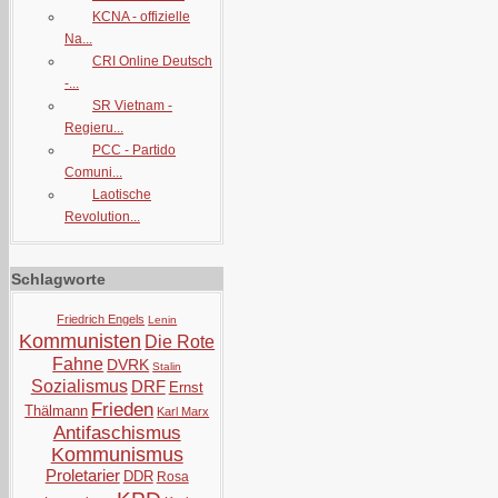
KCNA - offizielle
Na...
CRI Online Deutsch
-...
SR Vietnam -
Regieru...
PCC - Partido
Comuni...
Laotische
Revolution...
Schlagworte
Friedrich Engels
Lenin
Kommunisten
Die Rote
Fahne
DVRK
Stalin
Sozialismus
DRF
Ernst
Frieden
Thälmann
Karl Marx
Antifaschismus
Kommunismus
Proletarier
DDR
Rosa