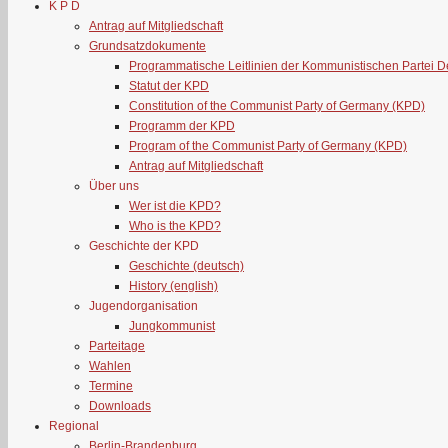
K P D
Antrag auf Mitgliedschaft
Grundsatzdokumente
Programmatische Leitlinien der Kommunistischen Partei 
Statut der KPD
Constitution of the Communist Party of Germany (KPD)
Programm der KPD
Program of the Communist Party of Germany (KPD)
Antrag auf Mitgliedschaft
Über uns
Wer ist die KPD?
Who is the KPD?
Geschichte der KPD
Geschichte (deutsch)
History (english)
Jugendorganisation
Jungkommunist
Parteitage
Wahlen
Termine
Downloads
Regional
Berlin-Brandenburg