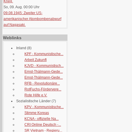
Krieg.
So, 09. Aug. 00:00
Uhr
09.08.1945: Zweiter US-
amerikanischer Atombombenabwurf
auf Nagasaki.
Weblinks
Inland
(8)
KPF - Kommunistische...
Arbeit Zukunft
KJVD - Kommunistisch...
Ernst-Thälmann-Gede...
Ernst-Thälmann-Gede...
RFB - Revolutionäre...
RotFuchs-Fördervere...
Rote Hilfe e.V.
Sozialistische Länder
(7)
KPV - Kommunistische...
Stimme Koreas
KCNA - offizielle Na...
CRI Online Deutsch -...
SR Vietnam - Regieru...