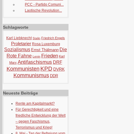
PCC - Partido Comuni...
Laotische Revolution...
Schlagworte
Karl Liebknecht
Friedrich Engels
Stalin
Proletarier
Rosa Luxemburg
Sozialismus
Die
Ernst Thälmann
Frieden
Rote Fahne
Karl
Lenin
Antifaschismus
DRF
Marx
KPD
Kommunisten
DVRK
Kommunismus
DDR
Neueste Beiträge
Rente am Kapitalmarkt?
Für Gerechtigkeit und eine
friedliche Entwicklung der Welt
– gegen Faschismus,
Terrorismus und Krieg!
8. Mai - Tag der Befreiung vom