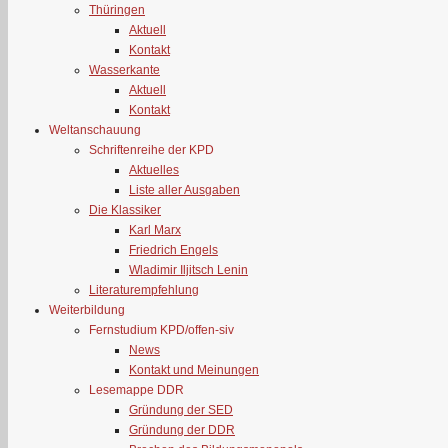
Thüringen
Aktuell
Kontakt
Wasserkante
Aktuell
Kontakt
Weltanschauung
Schriftenreihe der KPD
Aktuelles
Liste aller Ausgaben
Die Klassiker
Karl Marx
Friedrich Engels
Wladimir Iljitsch Lenin
Literaturempfehlung
Weiterbildung
Fernstudium KPD/offen-siv
News
Kontakt und Meinungen
Lesemappe DDR
Gründung der SED
Gründung der DDR