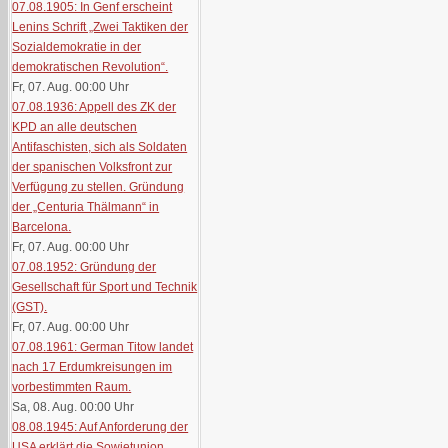
07.08.1905: In Genf erscheint
Lenins Schrift „Zwei Taktiken der
Sozialdemokratie in der
demokratischen Revolution“.
Fr, 07. Aug. 00:00
Uhr
07.08.1936: Appell des ZK der
KPD an alle deutschen
Antifaschisten, sich als Soldaten
der spanischen Volksfront zur
Verfügung zu stellen. Gründung
der „Centuria Thälmann“ in
Barcelona.
Fr, 07. Aug. 00:00
Uhr
07.08.1952: Gründung der
Gesellschaft für Sport und Technik
(GST).
Fr, 07. Aug. 00:00
Uhr
07.08.1961: German Titow landet
nach 17 Erdumkreisungen im
vorbestimmten Raum.
Sa, 08. Aug. 00:00
Uhr
08.08.1945: Auf Anforderung der
USA erklärt die Sowjetunion