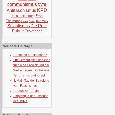
Kommunismus
DVRK
KPD
Antifaschismus
Ernst
Rosa Luxemburg
Thälmann
Karl Marx
Lenin
Stalin
Sozialismus
Die Rote
Fahne
Proletarier
Neueste Beiträge
Rente am Kapitalmarkt?
Für Gerechtigkeit und eine
friedliche Entwicklung der
Welt – gegen Faschismus,
Terrorismus und Krieg!
8. Mai - Tag der Befreiung
vom Faschismus
Heraus zum 1. Mai
Empfang in der Botschaft
der DVRK