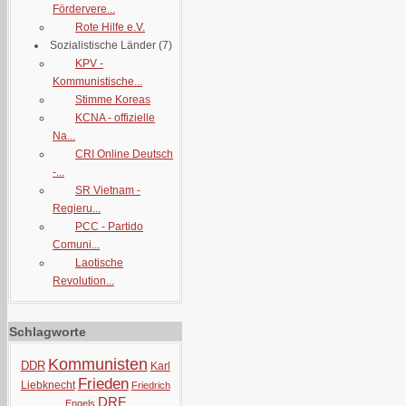
Fördervere...
Rote Hilfe e.V.
Sozialistische Länder
(7)
KPV -
Kommunistische...
Stimme Koreas
KCNA - offizielle
Na...
CRI Online Deutsch
-...
SR Vietnam -
Regieru...
PCC - Partido
Comuni...
Laotische
Revolution...
Schlagworte
Kommunisten
DDR
Karl
Frieden
Liebknecht
Friedrich
DRF
Engels