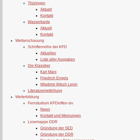
Thüringen
Aktuell
Kontakt
Wasserkante
Aktuell
Kontakt
Weltanschauung
Schriftenreihe der KPD
Aktuelles
Liste aller Ausgaben
Die Klassiker
Karl Marx
Friedrich Engels
Wladimir Iljitsch Lenin
Literaturempfehlung
Weiterbildung
Fernstudium KPD/offen-siv
News
Kontakt und Meinungen
Lesemappe DDR
Gründung der SED
Gründung der DDR