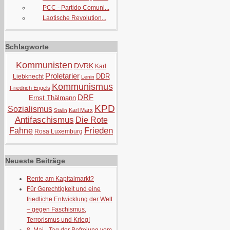
PCC - Partido Comuni...
Laotische Revolution...
Schlagworte
Kommunisten
DVRK
Karl
Proletarier
DDR
Liebknecht
Lenin
Kommunismus
Friedrich Engels
DRF
Ernst Thälmann
KPD
Sozialismus
Karl Marx
Stalin
Antifaschismus
Die Rote
Frieden
Fahne
Rosa Luxemburg
Neueste Beiträge
Rente am Kapitalmarkt?
Für Gerechtigkeit und eine
friedliche Entwicklung der Welt
– gegen Faschismus,
Terrorismus und Krieg!