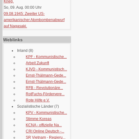
Krieg.
So, 09. Aug. 00:00
Uhr
09.08.1945: Zweiter US-
amerikanischer Atombombenabwurf
auf Nagasaki.
Weblinks
Inland
(8)
KPF - Kommunistische...
Arbeit Zukunft
KJVD - Kommunistisch...
Ernst-Thälmann-Gede...
Ernst-Thälmann-Gede...
RFB - Revolutionäre...
RotFuchs-Fördervere...
Rote Hilfe e.V.
Sozialistische Länder
(7)
KPV - Kommunistische...
Stimme Koreas
KCNA - offizielle Na...
CRI Online Deutsch -...
SR Vietnam - Regieru...