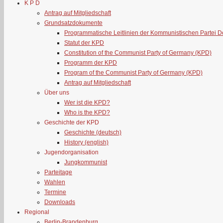
K P D
Antrag auf Mitgliedschaft
Grundsatzdokumente
Programmatische Leitlinien der Kommunistischen Partei 
Statut der KPD
Constitution of the Communist Party of Germany (KPD)
Programm der KPD
Program of the Communist Party of Germany (KPD)
Antrag auf Mitgliedschaft
Über uns
Wer ist die KPD?
Who is the KPD?
Geschichte der KPD
Geschichte (deutsch)
History (english)
Jugendorganisation
Jungkommunist
Parteitage
Wahlen
Termine
Downloads
Regional
Berlin-Brandenburg