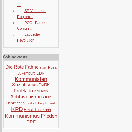
-...
SR Vietnam -
Regieru...
PCC - Partido
Comuni...
Laotische
Revolution...
Schlagworte
Die Rote Fahne
Rosa
Stalin
DDR
Luxemburg
Kommunisten
Sozialismus
DVRK
Proletarier
Karl Marx
Antifaschismus
Karl
Liebknecht
Friedrich Engels
Lenin
KPD
Ernst Thälmann
Kommunismus
Frieden
DRF