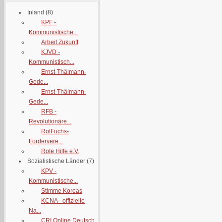
Inland
(8)
KPF -
Kommunistische...
Arbeit Zukunft
KJVD -
Kommunistisch...
Ernst-Thälmann-
Gede...
Ernst-Thälmann-
Gede...
RFB -
Revolutionäre...
RotFuchs-
Fördervere...
Rote Hilfe e.V.
Sozialistische Länder
(7)
KPV -
Kommunistische...
Stimme Koreas
KCNA - offizielle
Na...
CRI Online Deutsch