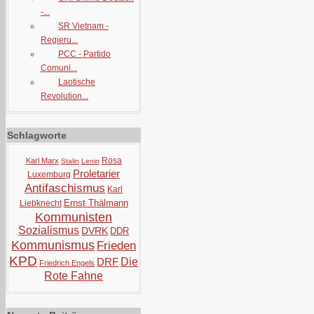
-...
SR Vietnam -
Regieru...
PCC - Partido
Comuni...
Laotische
Revolution...
Schlagworte
Rosa
Karl Marx
Stalin
Lenin
Proletarier
Luxemburg
Antifaschismus
Karl
Ernst Thälmann
Liebknecht
Kommunisten
Sozialismus
DVRK
DDR
Kommunismus
Frieden
KPD
DRF
Die
Friedrich Engels
Rote Fahne