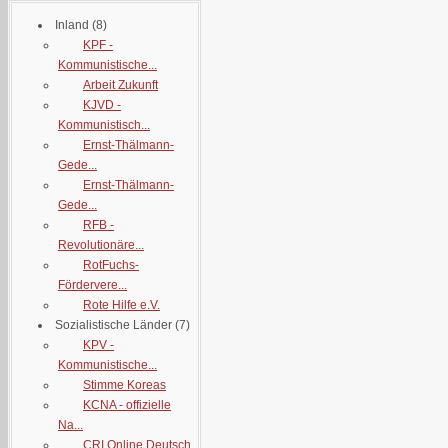
Inland
(8)
KPF -
Kommunistische...
Arbeit Zukunft
KJVD -
Kommunistisch...
Ernst-Thälmann-
Gede...
Ernst-Thälmann-
Gede...
RFB -
Revolutionäre...
RotFuchs-
Fördervere...
Rote Hilfe e.V.
Sozialistische Länder
(7)
KPV -
Kommunistische...
Stimme Koreas
KCNA - offizielle
Na...
CRI Online Deutsch