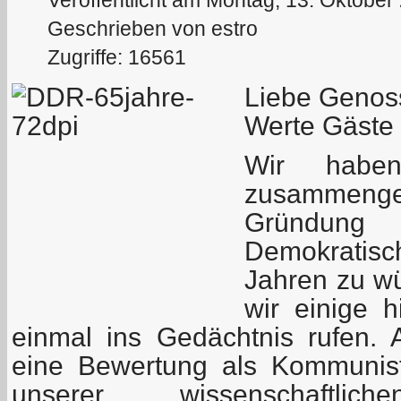
Veröffentlicht am Montag, 13. Oktober
Geschrieben von estro
Zugriffe: 16561
Liebe Genos
Werte Gäste
Wir habe
zusammen
Gründun
Demokratisc
Jahren zu w
wir einige h
einmal ins Gedächtnis rufen.
eine Bewertung als Kommunis
unserer wissenschaftlic