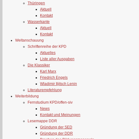
Thüringen
Aktuell
Kontakt
Wasserkante
Aktuell
Kontakt
Weltanschauung
Schriftenreihe der KPD
Aktuelles
Liste aller Ausgaben
Die Klassiker
Karl Marx
Friedrich Engels
Wladimir Iljitsch Lenin
Literaturempfehlung
Weiterbildung
Fernstudium KPD/offen-siv
News
Kontakt und Meinungen
Lesemappe DDR
Gründung der SED
Gründung der DDR