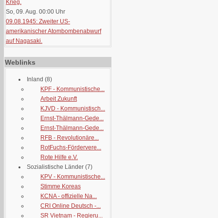
Krieg.
So, 09. Aug. 00:00
Uhr
09.08.1945: Zweiter US-
amerikanischer Atombombenabwurf
auf Nagasaki.
Weblinks
Inland
(8)
KPF - Kommunistische...
Arbeit Zukunft
KJVD - Kommunistisch...
Ernst-Thälmann-Gede...
Ernst-Thälmann-Gede...
RFB - Revolutionäre...
RotFuchs-Fördervere...
Rote Hilfe e.V.
Sozialistische Länder
(7)
KPV - Kommunistische...
Stimme Koreas
KCNA - offizielle Na...
CRI Online Deutsch -...
SR Vietnam - Regieru...