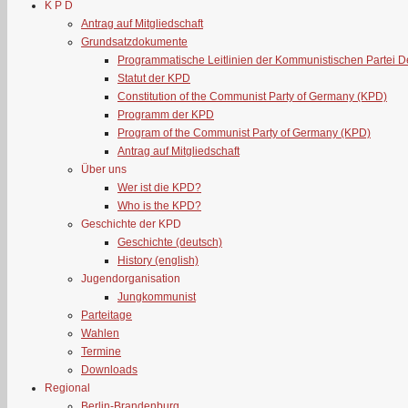
K P D
Antrag auf Mitgliedschaft
Grundsatzdokumente
Programmatische Leitlinien der Kommunistischen Partei 
Statut der KPD
Constitution of the Communist Party of Germany (KPD)
Programm der KPD
Program of the Communist Party of Germany (KPD)
Antrag auf Mitgliedschaft
Über uns
Wer ist die KPD?
Who is the KPD?
Geschichte der KPD
Geschichte (deutsch)
History (english)
Jugendorganisation
Jungkommunist
Parteitage
Wahlen
Termine
Downloads
Regional
Berlin-Brandenburg