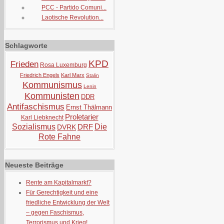
PCC - Partido Comuni...
Laotische Revolution...
Schlagworte
KPD
Frieden
Rosa Luxemburg
Friedrich Engels
Karl Marx
Stalin
Kommunismus
Lenin
Kommunisten
DDR
Antifaschismus
Ernst Thälmann
Proletarier
Karl Liebknecht
Sozialismus
DRF
Die
DVRK
Rote Fahne
Neueste Beiträge
Rente am Kapitalmarkt?
Für Gerechtigkeit und eine
friedliche Entwicklung der Welt
– gegen Faschismus,
Terrorismus und Krieg!