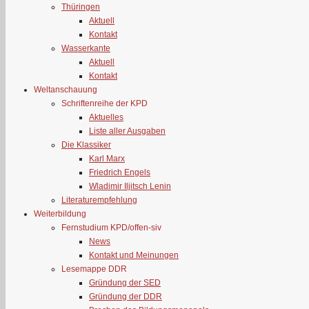
Thüringen
Aktuell
Kontakt
Wasserkante
Aktuell
Kontakt
Weltanschauung
Schriftenreihe der KPD
Aktuelles
Liste aller Ausgaben
Die Klassiker
Karl Marx
Friedrich Engels
Wladimir Iljitsch Lenin
Literaturempfehlung
Weiterbildung
Fernstudium KPD/offen-siv
News
Kontakt und Meinungen
Lesemappe DDR
Gründung der SED
Gründung der DDR