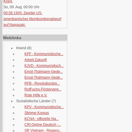
Krieg.
So, 09. Aug. 00:00
Uhr
09.08.1945: Zweiter US-
amerikanischer Atombombenabwurf
auf Nagasaki.
Weblinks
Inland
(8)
KPF - Kommunistische...
Arbeit Zukunft
KJVD - Kommunistisch...
Ernst-Thälmann-Gede...
Ernst-Thälmann-Gede...
RFB - Revolutionäre...
RotFuchs-Fördervere...
Rote Hilfe e.V.
Sozialistische Länder
(7)
KPV - Kommunistische...
Stimme Koreas
KCNA - offizielle Na...
CRI Online Deutsch -...
SR Vietnam - Regieru...