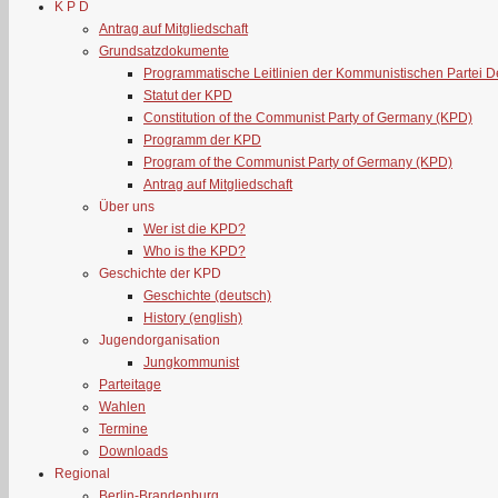
K P D
Antrag auf Mitgliedschaft
Grundsatzdokumente
Programmatische Leitlinien der Kommunistischen Partei 
Statut der KPD
Constitution of the Communist Party of Germany (KPD)
Programm der KPD
Program of the Communist Party of Germany (KPD)
Antrag auf Mitgliedschaft
Über uns
Wer ist die KPD?
Who is the KPD?
Geschichte der KPD
Geschichte (deutsch)
History (english)
Jugendorganisation
Jungkommunist
Parteitage
Wahlen
Termine
Downloads
Regional
Berlin-Brandenburg