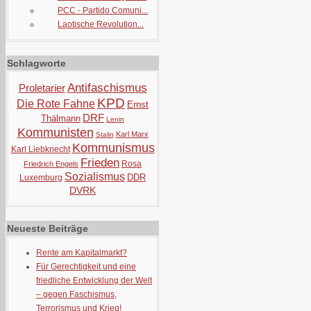
PCC - Partido Comuni...
Laotische Revolution...
Schlagworte
Antifaschismus
Proletarier
KPD
Die Rote Fahne
Ernst
DRF
Thälmann
Lenin
Kommunisten
Karl Marx
Stalin
Kommunismus
Karl Liebknecht
Frieden
Rosa
Friedrich Engels
Sozialismus
DDR
Luxemburg
DVRK
Neueste Beiträge
Rente am Kapitalmarkt?
Für Gerechtigkeit und eine
friedliche Entwicklung der Welt
– gegen Faschismus,
Terrorismus und Krieg!