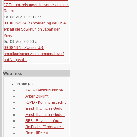
17 Erdumkreisungen im vorbestimmten
Raum.
Sa, 08. Aug. 00:00
Uhr
08.08.1945: Auf Anforderung der USA
erklärt die Sowjetunion Japan den
Krieg.
So, 09. Aug. 00:00
Uhr
09.08.1945: Zweiter US-
amerikanischer Atombombenabwurf
auf Nagasaki.
Weblinks
Inland
(8)
KPF - Kommunistische...
Arbeit Zukunft
KJVD - Kommunistisch...
Ernst-Thälmann-Gede...
Ernst-Thälmann-Gede...
RFB - Revolutionäre...
RotFuchs-Fördervere...
Rote Hilfe e.V.