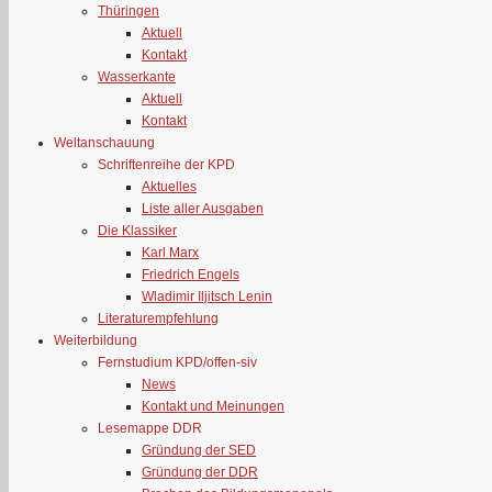
Thüringen
Aktuell
Kontakt
Wasserkante
Aktuell
Kontakt
Weltanschauung
Schriftenreihe der KPD
Aktuelles
Liste aller Ausgaben
Die Klassiker
Karl Marx
Friedrich Engels
Wladimir Iljitsch Lenin
Literaturempfehlung
Weiterbildung
Fernstudium KPD/offen-siv
News
Kontakt und Meinungen
Lesemappe DDR
Gründung der SED
Gründung der DDR