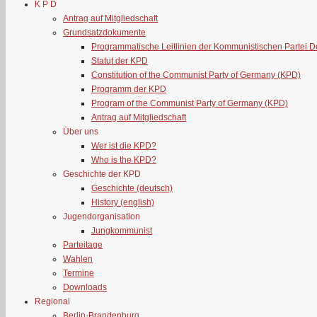
K P D
Antrag auf Mitgliedschaft
Grundsatzdokumente
Programmatische Leitlinien der Kommunistischen Partei 
Statut der KPD
Constitution of the Communist Party of Germany (KPD)
Programm der KPD
Program of the Communist Party of Germany (KPD)
Antrag auf Mitgliedschaft
Über uns
Wer ist die KPD?
Who is the KPD?
Geschichte der KPD
Geschichte (deutsch)
History (english)
Jugendorganisation
Jungkommunist
Parteitage
Wahlen
Termine
Downloads
Regional
Berlin-Brandenburg